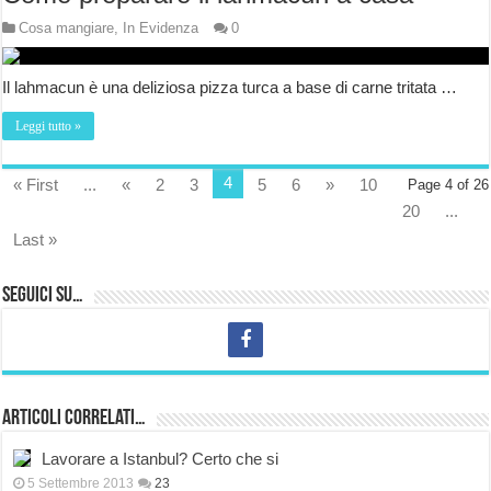
Cosa mangiare
,
In Evidenza
0
Il lahmacun è una deliziosa pizza turca a base di carne tritata …
Leggi tutto »
4
« First
...
«
2
3
5
6
»
10
Page 4 of 26
20
...
Last »
Seguici su…
Articoli correlati…
Lavorare a Istanbul? Certo che si
5 Settembre 2013
23