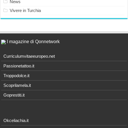
News
Vivere in Turchia
I magazine di Qonnetwork
Curriculumvitaeeuropeo.net
Passionetattoo.it
Troppodolce.it
Scoprilamela.it
Goprestiti.it
Okceliachia.it