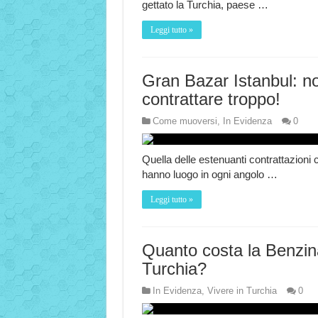
gettato la Turchia, paese …
Leggi tutto »
Gran Bazar Istanbul: n
contrattare troppo!
Come muoversi
,
In Evidenza
0
Quella delle estenuanti contrattazioni 
hanno luogo in ogni angolo …
Leggi tutto »
Quanto costa la Benzin
Turchia?
In Evidenza
,
Vivere in Turchia
0