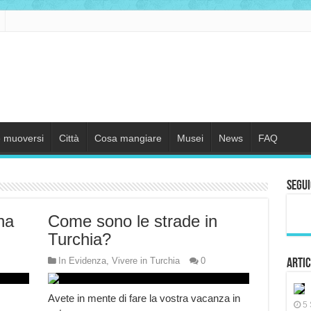
 muoversi
Città
Cosa mangiare
Musei
News
FAQ
Segui
na
Come sono le strade in
Turchia?
In Evidenza
,
Vivere in Turchia
0
Artic
Avete in mente di fare la vostra vacanza in
5 