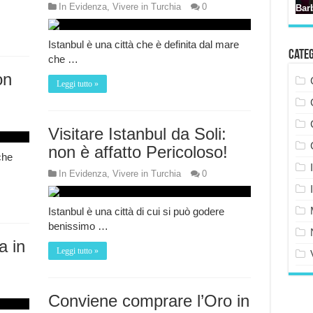
In Evidenza
,
Vivere in Turchia
0
Istanbul è una città che è definita dal mare
Cate
che …
on
Leggi tutto »
Visitare Istanbul da Soli:
non è affatto Pericoloso!
che
In Evidenza
,
Vivere in Turchia
0
Istanbul è una città di cui si può godere
benissimo …
a in
Leggi tutto »
Conviene comprare l’Oro in