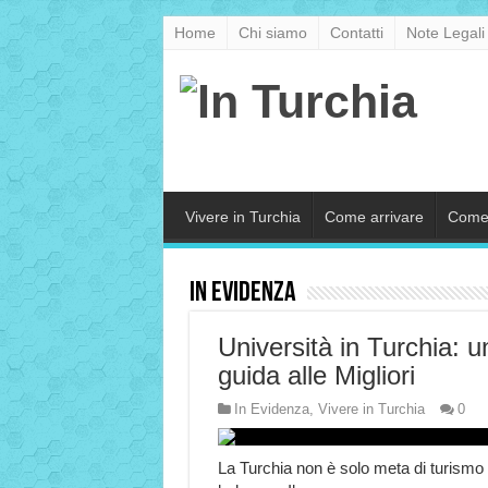
Home
Chi siamo
Contatti
Note Legali
Vivere in Turchia
Come arrivare
Come
In Evidenza
Università in Turchia: u
guida alle Migliori
In Evidenza
,
Vivere in Turchia
0
La Turchia non è solo meta di turismo