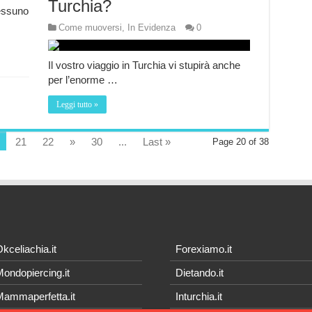
Turchia?
nessuno
Come muoversi
,
In Evidenza
0
Il vostro viaggio in Turchia vi stupirà anche
per l’enorme …
Leggi tutto »
21
22
»
30
...
Last »
Page 20 of 38
kceliachia.it
Forexiamo.it
ondopiercing.it
Dietando.it
ammaperfetta.it
Inturchia.it