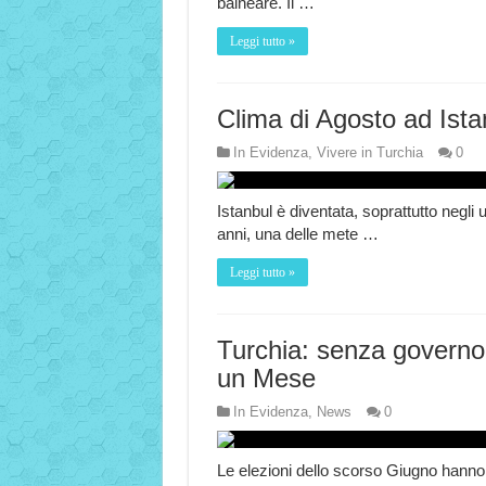
balneare. Il …
Leggi tutto »
Clima di Agosto ad Ista
In Evidenza
,
Vivere in Turchia
0
Istanbul è diventata, soprattutto negli u
anni, una delle mete …
Leggi tutto »
Turchia: senza governo
un Mese
In Evidenza
,
News
0
Le elezioni dello scorso Giugno hanno