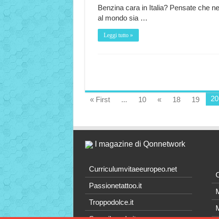
Benzina cara in Italia? Pensate che 
al mondo sia …
Leggi tutto »
20
« First
...
10
«
18
19
I magazine di Qonnetwork
Curriculumvitaeeuropeo.net
O
Passionetattoo.it
M
Troppodolce.it
M
Scoprilamela.it