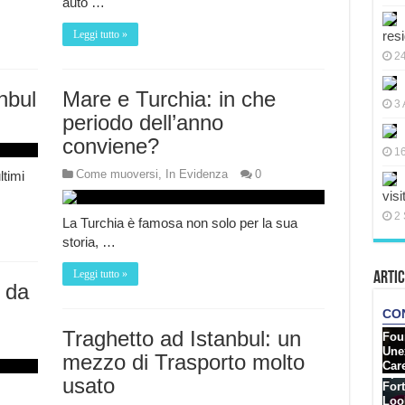
auto …
Leggi tutto »
res
2
nbul
Mare e Turchia: in che
3 
periodo dell’anno
conviene?
16
Come muoversi
,
In Evidenza
0
ltimi
visi
2 
La Turchia è famosa non solo per la sua
storia, …
Leggi tutto »
Artic
 da
Traghetto ad Istanbul: un
mezzo di Trasporto molto
usato