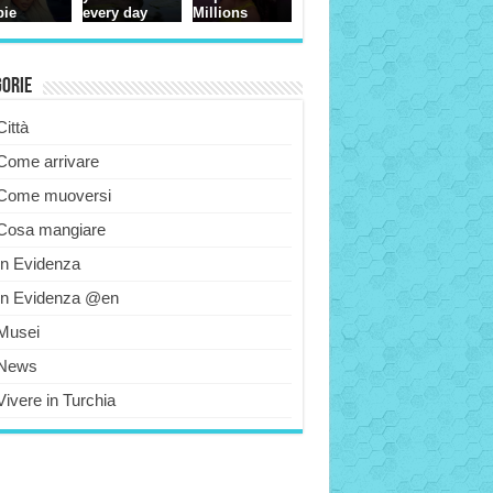
gorie
Città
Come arrivare
Come muoversi
Cosa mangiare
In Evidenza
In Evidenza @en
Musei
News
Vivere in Turchia