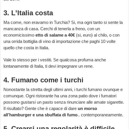
3. L’Italia costa
Ma come, non eravamo in Turchia? Si, ma ogni tanto si sente la
mancanza di casa. Cerchi di tenerla a freno, con un
economicissimo
etto di salame a 40€
(si, euro) al chilo, o con
una orrida bottiglia di vino di importazione che paghi 10 volte
quello che costa in Italia.
Vale lo stesso per i vestiti. Se qualcosa profuma anche
lontanamente di Italia, ti devi impegnare un rene.
4. Fumano come i turchi
Nonostante la stretta degli ultimi anni, i turchi fumano ovunque e
comunque. Ogni ristorante ha una zona patio dove i fumatori
possono gustarsi un pasto senza rinunciare alle amate sigarette.
Il risultato? Gente che è capace di dare
un morso
all’hamburger e una sbuffata di fumo
.. contemporaneamente.
5. Crearsi una regolarità è difficile