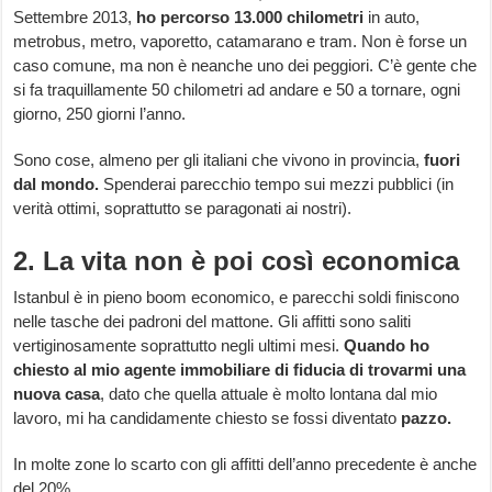
Settembre 2013,
ho percorso 13.000 chilometri
in auto,
metrobus, metro, vaporetto, catamarano e tram. Non è forse un
caso comune, ma non è neanche uno dei peggiori. C’è gente che
si fa traquillamente 50 chilometri ad andare e 50 a tornare, ogni
giorno, 250 giorni l’anno.
Sono cose, almeno per gli italiani che vivono in provincia,
fuori
dal mondo.
Spenderai parecchio tempo sui mezzi pubblici (in
verità ottimi, soprattutto se paragonati ai nostri).
2. La vita non è poi così economica
Istanbul è in pieno boom economico, e parecchi soldi finiscono
nelle tasche dei padroni del mattone. Gli affitti sono saliti
vertiginosamente soprattutto negli ultimi mesi.
Quando ho
chiesto al mio agente immobiliare di fiducia di trovarmi una
nuova casa
, dato che quella attuale è molto lontana dal mio
lavoro, mi ha candidamente chiesto se fossi diventato
pazzo.
In molte zone lo scarto con gli affitti dell’anno precedente è anche
del 20%.