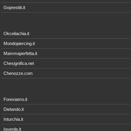
Goprestiti.it
Okceliachia.it
Mondopiercing.it
Mammaperfetta.it
Chesignifica.net
Chenozze.com
Forexiamo.it
Dietando.it
Inturchia.it
Ioverde.it