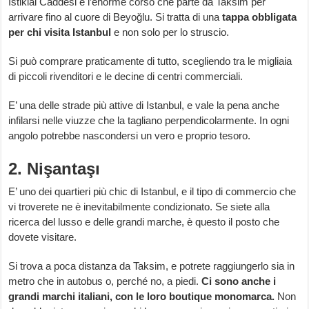
Istiklal Caddesi è l’enorme corso che parte da Taksim per
arrivare fino al cuore di Beyoğlu. Si tratta di una
tappa obbligata
per chi visita Istanbul
e non solo per lo struscio.
Si può comprare praticamente di tutto, scegliendo tra le migliaia
di piccoli rivenditori e le decine di centri commerciali.
E’ una delle strade più attive di Istanbul, e vale la pena anche
infilarsi nelle viuzze che la tagliano perpendicolarmente. In ogni
angolo potrebbe nascondersi un vero e proprio tesoro.
2. Nişantaşı
E’ uno dei quartieri più chic di Istanbul, e il tipo di commercio che
vi troverete ne è inevitabilmente condizionato. Se siete alla
ricerca del lusso e delle grandi marche, è questo il posto che
dovete visitare.
Si trova a poca distanza da Taksim, e potrete raggiungerlo sia in
metro che in autobus o, perché no, a piedi.
Ci sono anche i
grandi marchi italiani, con le loro boutique monomarca.
Non