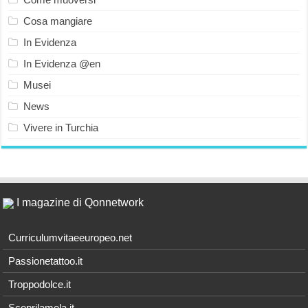
Cosa mangiare
In Evidenza
In Evidenza @en
Musei
News
Vivere in Turchia
I magazine di Qonnetwork
Curriculumvitaeeuropeo.net
Passionetattoo.it
Troppodolce.it
Scoprilamela.it