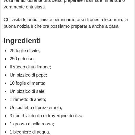
vostri amici durante una cena, preparate i sarma e rimarranno
veramente entusiasti.
Chi visita Istanbul finisce per innamorarsi di questa leccornia: la
buona notizia è che ora possiamo prepararla anche a casa.
Ingredienti
25 foglie di vite;
250 g di riso;
Il succo di un limone;
Un pizzico di pepe;
10 foglie di menta;
Un pizzico di sale;
1 rametto di aneto;
Un ciuffetto di prezzemolo;
3 cucchiai di olio extravergine di oliva;
1 grossa cipolla rossa;
1 bicchiere di acqua.