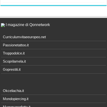
I magazine di Qonnetwork
Curriculumvitaeeuropeo.net
Passionetattoo.it
Troppodolce.it
Scoprilamela.it
Goprestiti.it
Okceliachia.it
Mondopiercing.it
Mammaperfetta.it