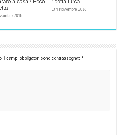
arare a casa? Ecco
ricetta turca
etta
4 Novembre 2018
vembre 2018
o.
I campi obbligatori sono contrassegnati
*