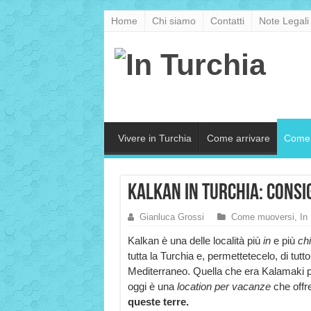
Home
Chi siamo
Contatti
Note Legali
Vivere in Turchia
Come arrivare
Come 
Kalkan in Turchia: consig
Gianluca Grossi
Come muoversi
,
In
Kalkan è una delle località più
in
e più
ch
tutta la Turchia e, permettetecelo, di tutto 
Mediterraneo. Quella che era Kalamaki per
oggi è una
location per vacanze
che offre
queste terre.