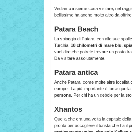
Vediamo insieme cosa visitare, nel raggio
bellissime ha anche molto altro da offrire
Patara Beach
La spiaggia di Patara, con alle sue spalle
Turchia.
18 chilometri di mare blu, spi
vuol dire che potrete trovare un posto tra
Da visitare assolutamente.
Patara antica
Anche Patara, come molte altre località del
europei. La più importante è forse quella 
persone.
Per chi ha un debole per la st
Xhantos
Quella che era una volta la capitale della
pronta per accogliere il turista che ha il pi
praticamente unica, che solo Kalkan ri