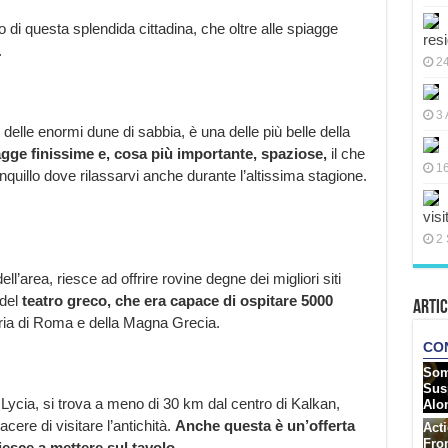
 di questa splendida cittadina, che oltre alle spiagge
res
.
2
3 
 delle enormi dune di sabbia, è una delle più belle della
agge finissime e, cosa più importante, spaziose,
il che
16
nquillo dove rilassarvi anche durante l’altissima stagione.
visi
2 
l’area, riesce ad offrire rovine degne dei migliori siti
del
teatro greco, che era capace di ospitare 5000
Artic
oria di Roma e della Magna Grecia.
 Lycia, si trova a meno di 30 km dal centro di Kalkan,
acere di visitare l’antichità.
Anche questa è un’offerta
esce a mettere sul tavolo.