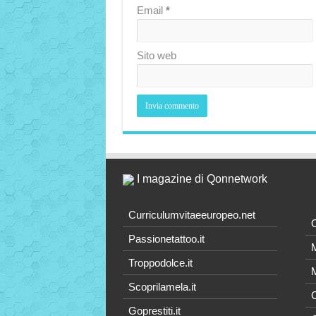
Email
*
Sito web
I magazine di Qonnetwork
Curriculumvitaeeuropeo.net
O
Passionetattoo.it
M
Troppodolce.it
M
Scoprilamela.it
C
Goprestiti.it