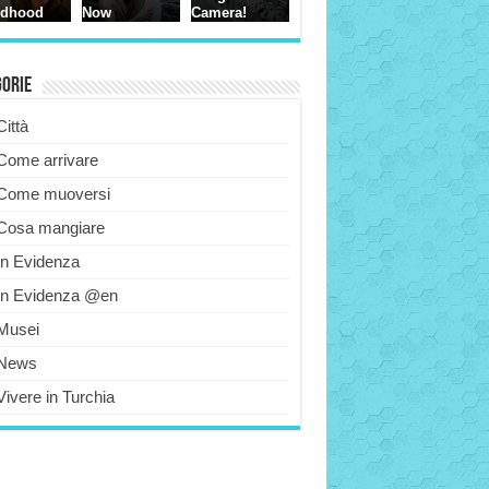
gorie
Città
Come arrivare
Come muoversi
Cosa mangiare
In Evidenza
In Evidenza @en
Musei
News
Vivere in Turchia