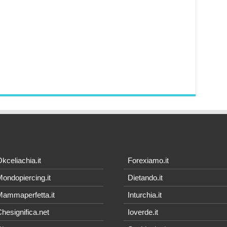
kceliachia.it
Forexiamo.it
ondopiercing.it
Dietando.it
ammaperfetta.it
Inturchia.it
hesignifica.net
Ioverde.it