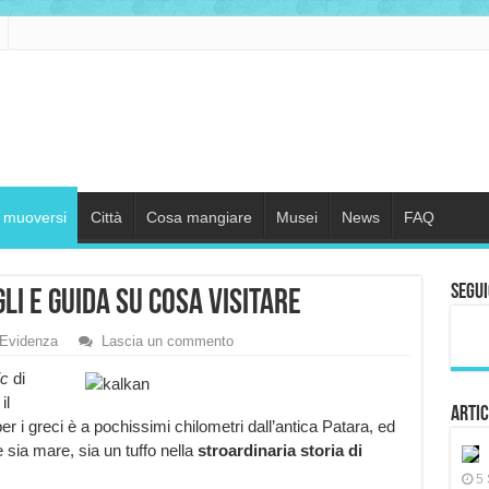
muoversi
Città
Cosa mangiare
Musei
News
FAQ
Segui
li e guida su cosa visitare
 Evidenza
Lascia un commento
ic
di
il
Artic
 i greci è a pochissimi chilometri dall’antica Patara, ed
 sia mare, sia un tuffo nella
stroardinaria storia di
5 