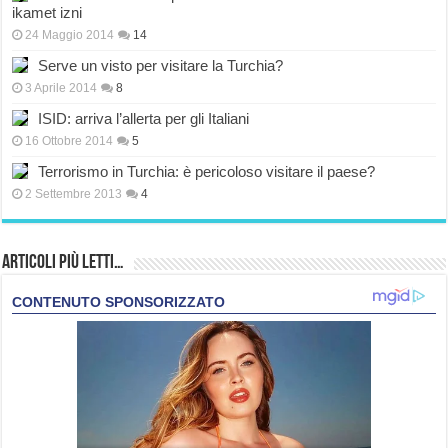
ikamet izni
24 Maggio 2014
14
Serve un visto per visitare la Turchia?
3 Aprile 2014
8
ISID: arriva l’allerta per gli Italiani
16 Ottobre 2014
5
Terrorismo in Turchia: è pericoloso visitare il paese?
2 Settembre 2013
4
Articoli più Letti…