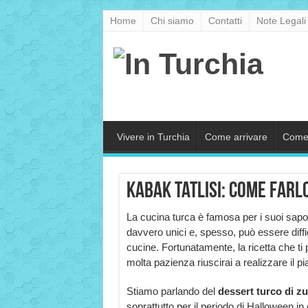
Home
Chi siamo
Contatti
Note Legali
Vivere in Turchia
Come arrivare
Come
Kabak Tatlisi: come farl
La cucina turca è famosa per i suoi sapo
davvero unici e, spesso, può essere diffici
cucine. Fortunatamente, la ricetta che ti 
molta pazienza riuscirai a realizzare il p
Stiamo parlando del
dessert turco di zu
soprattutto per il periodo di Halloween in 