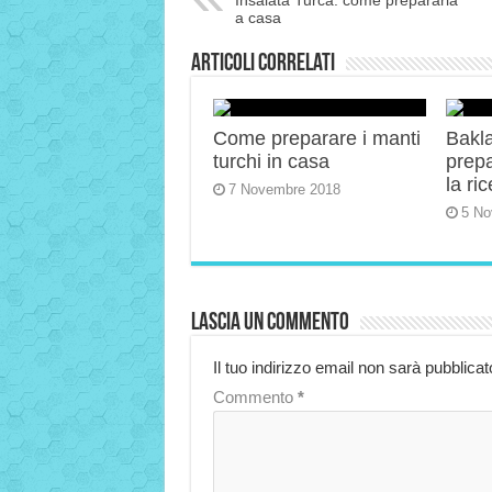
Insalata Turca: come prepararla
a casa
Articoli correlati
Come preparare i manti
Bakla
turchi in casa
prep
la ric
7 Novembre 2018
5 No
Lascia un commento
Il tuo indirizzo email non sarà pubblicat
Commento
*