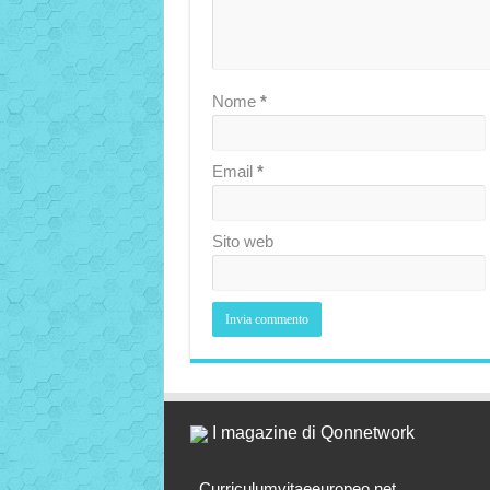
Nome
*
Email
*
Sito web
I magazine di Qonnetwork
Curriculumvitaeeuropeo.net