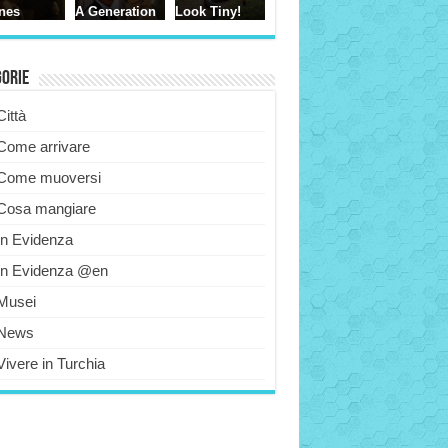
gorie
Città
Come arrivare
Come muoversi
Cosa mangiare
In Evidenza
In Evidenza @en
Musei
News
Vivere in Turchia