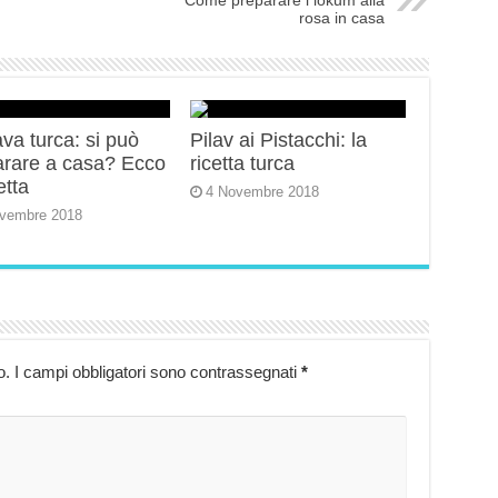
Come preparare i lokum alla
rosa in casa
va turca: si può
Pilav ai Pistacchi: la
arare a casa? Ecco
ricetta turca
etta
4 Novembre 2018
vembre 2018
o.
I campi obbligatori sono contrassegnati
*