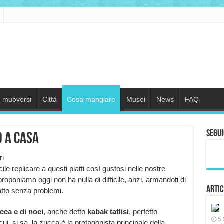
 muoversi
Città
Cosa mangiare
Musei
News
FAQ
Segui
o a casa
ri
le replicare a questi piatti così gustosi nelle nostre
proponiamo oggi non ha nulla di difficile, anzi, armandoti di
Artic
iatto senza problemi.
cca e di noci
, anche detto
kabak tatlisi
, perfetto
5 
cui, si sa, la zucca è la protagonista principale della