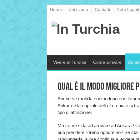
Home
Chi siamo
Contatti
Note Legali
Vivere in Turchia
Come arrivare
Come 
Qual è il modo migliore 
Anche se molti la confondono con Istanb
Ankara è la capitale della Turchia e si trat
tipo di attrazione.
Ma come si fa ad arrivare ad Ankara? Co
può prendere il treno oppure no? Se sta
raggiungerla, allora continua a leggere qu