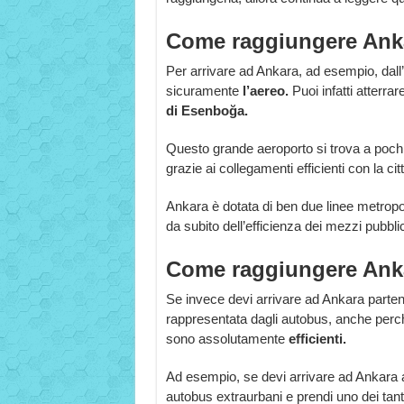
Come raggiungere Anka
Per arrivare ad Ankara, ad esempio, dall’It
sicuramente
l’aereo.
Puoi infatti atterra
di Esenboğa.
Questo grande aeroporto si trova a pochis
grazie ai collegamenti efficienti con la cit
Ankara è dotata di ben due linee metropoli
da subito dell’efficienza dei mezzi pubblic
Come raggiungere Anka
Se invece devi arrivare ad Ankara partend
rappresentata dagli autobus, anche perc
sono assolutamente
efficienti.
Ad esempio, se devi arrivare ad Ankara a p
autobus extraurbani e prendi uno dei tanti 