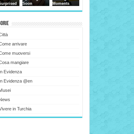
gorie
Città
Come arrivare
Come muoversi
Cosa mangiare
In Evidenza
In Evidenza @en
Musei
News
Vivere in Turchia