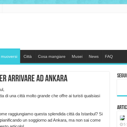
muoversi
Città
Cosa mangiare
Musei
News
FAQ
Segui
per arrivare ad Ankara
ul,
ta di una città molto grande che offre ai turisti qualsiasi
Artic
me raggiungiamo questa splendida città da Istanbul? Si
i pianificando un soggiorno ad Ankara, ma non sai come
5 
esto articolo!