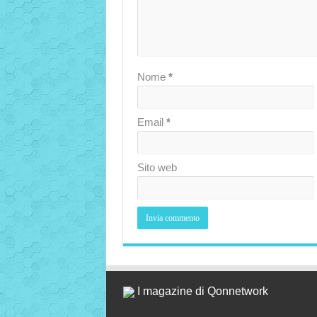
Nome
*
Email
*
Sito web
I magazine di Qonnetwork