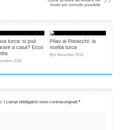
Come arrivare ad Ankara nel
modo più comodo possibile
va turca: si può
Pilav ai Pistacchi: la
arare a casa? Ecco
ricetta turca
etta
4 Novembre 2018
vembre 2018
o.
I campi obbligatori sono contrassegnati
*