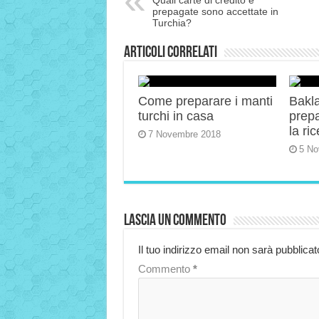
Quali carte di credito e
prepagate sono accettate in
Turchia?
Articoli correlati
Come preparare i manti
Bakla
turchi in casa
prep
la ric
7 Novembre 2018
5 No
Lascia un commento
Il tuo indirizzo email non sarà pubblicat
Commento
*