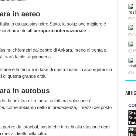
res
ra in aereo
2
alia, o da qualsiasi altro Stato, la soluzione migliore è
re direttamente
all’aeroporto internazionale
3 
simi chilometri dal centro di Ankara, meno di trenta e,
16
tà, sarà facile raggiungerla.
visi
tane e la terza è in fase di costruzione. Ti accorgerai sin
2 
i di questa grande città.
ra in autobus
Artic
o da un’altra città turca, un’ottima soluzione è
hé, come abbiamo detto in precedenza, i mezzi del posto
artire da Istanbul, basta che ti rechi alla stazione degli
mezzi diretti nella città.