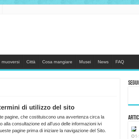
 muoversi
Città
Cosa mangiare
Musei
News
FAQ
Segui
ermini di utilizzo del sito
te pagine, che costituiscono una avvertenza circa la
Artic
to alla consultazione ed all’uso delle informazioni ivi
te pagine prima di iniziare la navigazione del Sito.
5 