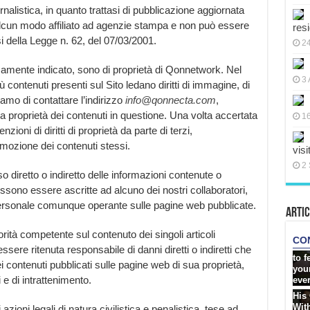
rnalistica, in quanto trattasi di pubblicazione aggiornata
alcun modo affiliato ad agenzie stampa e non può essere
res
i della Legge n. 62, del 07/03/2001.
2
samente indicato, sono di proprietà di Qonnetwork. Nel
3 
 contenuti presenti sul Sito ledano diritti di immagine, di
hiamo di contattare l’indirizzo
info@qonnecta.com
,
 proprietà dei contenuti in questione. Una volta accertata
16
zioni di diritti di proprietà da parte di terzi,
mozione dei contenuti stessi.
visi
2 
so diretto o indiretto delle informazioni contenute o
ssono essere ascritte ad alcuno dei nostri collaboratori,
personale comunque operante sulle pagine web pubblicate.
Artic
orità competente sul contenuto dei singoli articoli
sere ritenuta responsabile di danni diretti o indiretti che
 contenuti pubblicati sulle pagine web di sua proprietà,
e di intrattenimento.
azioni legali di natura civilistica e penalistica, tese ad