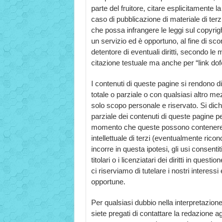
parte del fruitore, citare esplicitamente la 
caso di pubblicazione di materiale di ter
che possa infrangere le leggi sul copyright,
un servizio ed è opportuno, al fine di scong
detentore di eventuali diritti, secondo le
citazione testuale ma anche per “link dof
I contenuti di queste pagine si rendono di
totale o parziale o con qualsiasi altro 
solo scopo personale e riservato. Si dich
parziale dei contenuti di queste pagine pe
momento che queste possono contenere mat
intellettuale di terzi (eventualmente rico
incorre in questa ipotesi, gli usi consent
titolari o i licenziatari dei diritti in quest
ci riserviamo di tutelare i nostri interessi 
opportune.
Per qualsiasi dubbio nella interpretazione
siete pregati di contattare la redazione agl