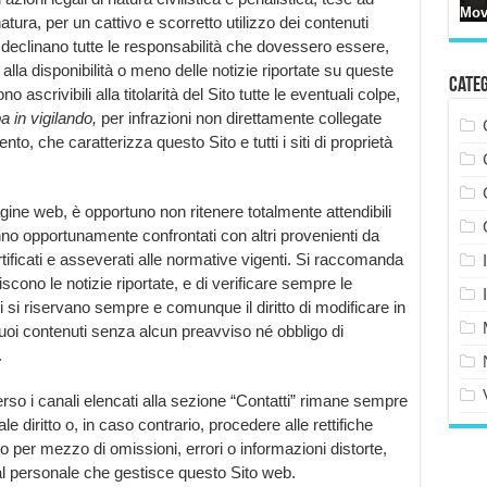
atura, per un cattivo e scorretto utilizzo dei contenuti
 declinano tutte le responsabilità che dovessero essere,
alla disponibilità o meno delle notizie riportate su queste
Cate
 ascrivibili alla titolarità del Sito tutte le eventuali colpe,
a in vigilando,
per infrazioni non direttamente collegate
ento, che caratterizza questo Sito e tutti i siti di proprietà
agine web, è opportuno non ritenere totalmente attendibili
anno opportunamente confrontati con altri provenienti da
certificati e asseverati alle normative vigenti. Si raccomanda
iscono le notizie riportate, e di verificare sempre le
tori si riservano sempre e comunque il diritto di modificare in
uoi contenuti senza alcun preavviso né obbligo di
.
erso i canali elencati alla sezione “Contatti” rimane sempre
 diritto o, in caso contrario, procedere alle rettifiche
o per mezzo di omissioni, errori o informazioni distorte,
 al personale che gestisce questo Sito web.