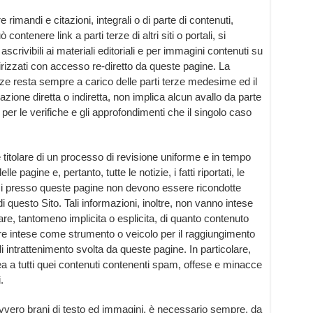
rimandi e citazioni, integrali o di parte di contenuti,
 contenere link a parti terze di altri siti o portali, si
ascrivibili ai materiali editoriali e per immagini contenuti su
ndirizzati con accesso re-diretto da queste pagine. La
erze resta sempre a carico delle parti terze medesime ed il
zione diretta o indiretta, non implica alcun avallo da parte
er le verifiche e gli approfondimenti che il singolo caso
titolare di un processo di revisione uniforme e in tempo
le pagine e, pertanto, tutte le notizie, i fatti riportati, le
rzi presso queste pagine non devono essere ricondotte
à di questo Sito. Tali informazioni, inoltre, non vanno intese
re, tantomeno implicita o esplicita, di quanto contenuto
ere intese come strumento o veicolo per il raggiungimento
 di intrattenimento svolta da queste pagine. In particolare,
ea a tutti quei contenuti contenenti spam, offese e minacce
.
, ovvero brani di testo ed immagini, è necessario sempre, da