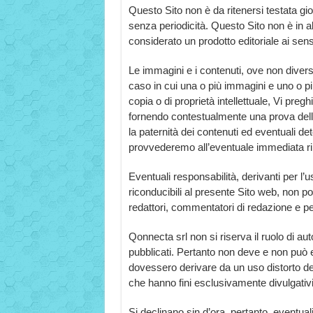
Questo Sito non è da ritenersi testata gio
senza periodicità. Questo Sito non è in 
considerato un prodotto editoriale ai sens
Le immagini e i contenuti, ove non diver
caso in cui una o più immagini e uno o più
copia o di proprietà intellettuale, Vi preg
fornendo contestualmente una prova della
la paternità dei contenuti ed eventuali deten
provvederemo all’eventuale immediata ri
Eventuali responsabilità, derivanti per l’u
riconducibili al presente Sito web, non po
redattori, commentatori di redazione e 
Qonnecta srl non si riserva il ruolo di aut
pubblicati. Pertanto non deve e non può es
dovessero derivare da un uso distorto dei
che hanno fini esclusivamente divulgativi 
Si declinano sin d’ora, pertanto, eventuali 