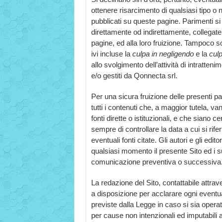
ottenere risarcimento di qualsiasi tipo o n
pubblicati su queste pagine. Parimenti si
direttamente od indirettamente, collegate 
pagine, ed alla loro fruizione. Tampoco sono
ivi incluse la
culpa in negligendo
e la
culp
allo svolgimento dell’attività di intrattenim
e/o gestiti da Qonnecta srl.
Per una sicura fruizione delle presenti p
tutti i contenuti che, a maggior tutela, v
fonti dirette o istituzionali, e che siano 
sempre di controllare la data a cui si rifer
eventuali fonti citate. Gli autori e gli edi
qualsiasi momento il presente Sito ed i s
comunicazione preventiva o successiva
La redazione del Sito, contattabile attrav
a disposizione per acclarare ogni eventuale
previste dalla Legge in caso si sia operat
per cause non intenzionali ed imputabili