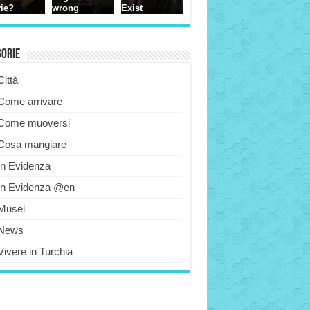
gorie
Città
Come arrivare
Come muoversi
Cosa mangiare
In Evidenza
In Evidenza @en
Musei
News
Vivere in Turchia