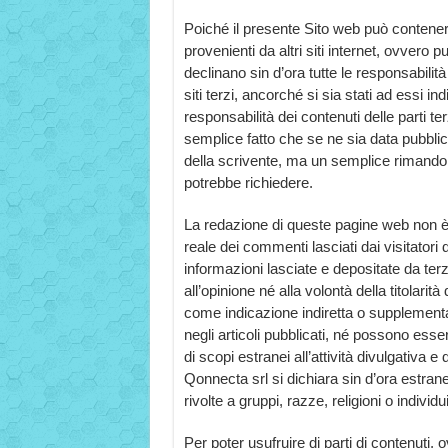
Poiché il presente Sito web può contenere 
provenienti da altri siti internet, ovvero può
declinano sin d’ora tutte le responsabilità 
siti terzi, ancorché si sia stati ad essi i
responsabilità dei contenuti delle parti t
semplice fatto che se ne sia data pubblica
della scrivente, ma un semplice rimando p
potrebbe richiedere.
La redazione di queste pagine web non è 
reale dei commenti lasciati dai visitatori del
informazioni lasciate e depositate da te
all’opinione né alla volontà della titolarit
come indicazione indiretta o supplementa
negli articoli pubblicati, né possono ess
di scopi estranei all’attività divulgativa e
Qonnecta srl si dichiara sin d’ora estran
rivolte a gruppi, razze, religioni o individui
Per poter usufruire di parti di contenuti