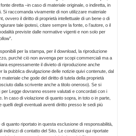
fonte diretta –in caso di materiale originale, o indiretta, in
zi. Si raccomanda vivamente di non utilizzare materiale
 ovvero il diritto di proprietà intellettuale di un bene o di
iurare tale ipotesi, citare sempre la fonte, o l’autore, o il
 modalità previste dalle normative vigenti e non solo per
ollow”.
sponibili per la stampa, per il download, la riproduzione
mezzo, purché ciò non avvenga per scopi commerciali ma a
iara espressamente il divieto di riproduzione anche
r la pubblica divulgazione delle notizie quivi contenute, dal
eriale che gode del diritto di tutela della proprietà
nosciuto dalla scrivente anche a titolo oneroso). Se si
iti per Legge dovranno essere valutati e concordati con i
ione. In caso di violazione di quanto sopra, in toto o in parte,
e quelli degli eventuali aventi diritto presso le sedi più
 di quanto riportato in questa esclusione di responsabilità,
i indirizzi di contatto del Sito. Le condizioni qui riportate