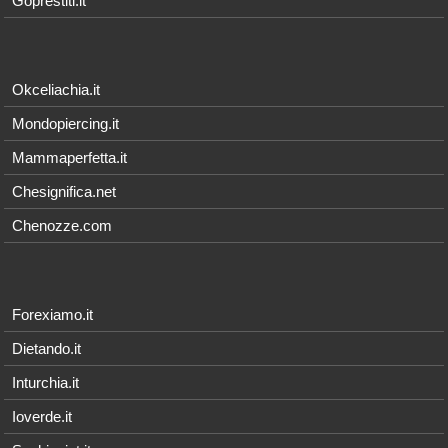
Goprestiti.it
Okceliachia.it
Mondopiercing.it
Mammaperfetta.it
Chesignifica.net
Chenozze.com
Forexiamo.it
Dietando.it
Inturchia.it
Ioverde.it