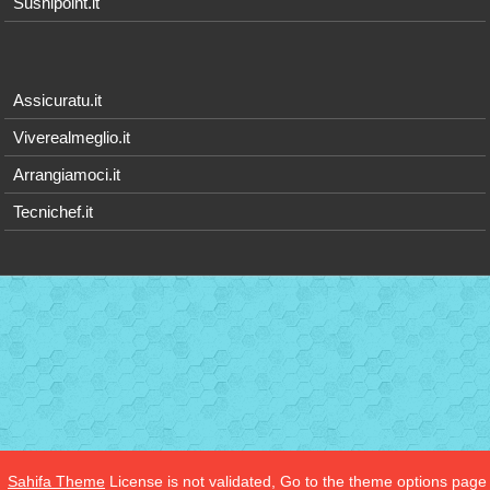
Sushipoint.it
Assicuratu.it
Viverealmeglio.it
Arrangiamoci.it
Tecnichef.it
Sahifa Theme
License is not validated, Go to the theme options page