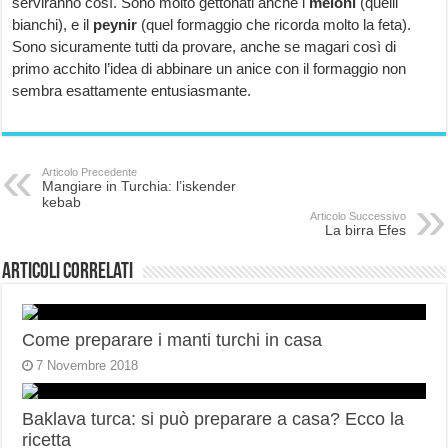
serviranno così. Sono molto gettonati anche i
meloni
(quelli
bianchi), e il
peynir
(quel formaggio che ricorda molto la feta).
Sono sicuramente tutti da provare, anche se magari così di
primo acchito l’idea di abbinare un anice con il formaggio non
sembra esattamente entusiasmante.
Articolo Precedente
Mangiare in Turchia: l’iskender
kebab
Articolo Successivo
La birra Efes
Articoli correlati
Come preparare i manti turchi in casa
7 Novembre 2018
Baklava turca: si può preparare a casa? Ecco la
ricetta