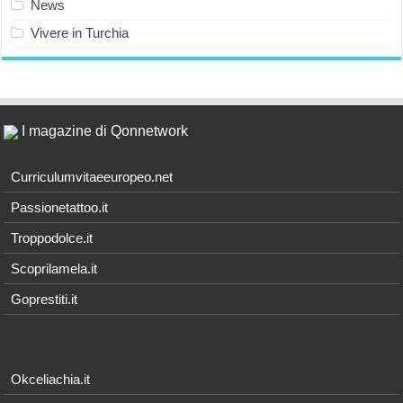
News
Vivere in Turchia
I magazine di Qonnetwork
Curriculumvitaeeuropeo.net
Passionetattoo.it
Troppodolce.it
Scoprilamela.it
Goprestiti.it
Okceliachia.it