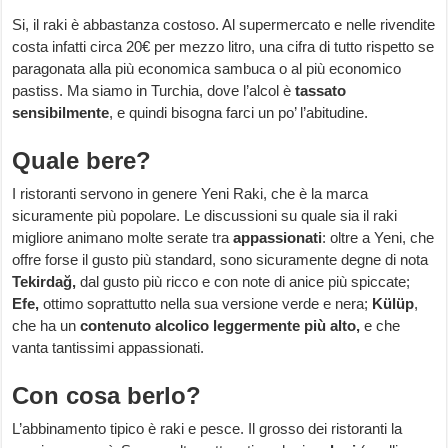
Si, il raki è abbastanza costoso. Al supermercato e nelle rivendite
costa infatti circa 20€ per mezzo litro, una cifra di tutto rispetto se
paragonata alla più economica sambuca o al più economico
pastiss. Ma siamo in Turchia, dove l’alcol è
tassato
sensibilmente
, e quindi bisogna farci un po’ l’abitudine.
Quale bere?
I ristoranti servono in genere Yeni Raki, che è la marca
sicuramente più popolare. Le discussioni su quale sia il raki
migliore animano molte serate tra
appassionati
: oltre a Yeni, che
offre forse il gusto più standard, sono sicuramente degne di nota
Tekirdağ,
dal gusto più ricco e con note di anice più spiccate;
Efe,
ottimo soprattutto nella sua versione verde e nera;
Külüp
,
che ha un
contenuto alcolico leggermente più alto,
e che
vanta tantissimi appassionati.
Con cosa berlo?
L’abbinamento tipico è raki e pesce. Il grosso dei ristoranti la