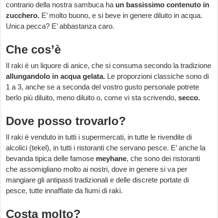
contrario della nostra sambuca ha
un bassissimo contenuto in
zucchero.
E’ molto buono, e si beve in genere diluito in acqua.
Unica pecca? E’ abbastanza caro.
Che cos’è
Il raki è un liquore di anice, che si consuma secondo la tradizione
allungandolo in acqua gelata.
Le proporzioni classiche sono di
1 a 3, anche se a seconda del vostro gusto personale potrete
berlo più diluito, meno diluito o, come vi sta scrivendo,
secco.
Dove posso trovarlo?
Il raki è venduto in tutti i supermercati, in tutte le rivendite di
alcolici (tekel), in tutti i ristoranti che servano pesce. E’ anche la
bevanda tipica delle famose
meyhane
, che sono dei ristoranti
che assomigliano molto ai nostri, dove in genere si va per
mangiare gli antipasti tradizionali e delle discrete portate di
pesce, tutte innaffiate da fiumi di raki.
Costa molto?