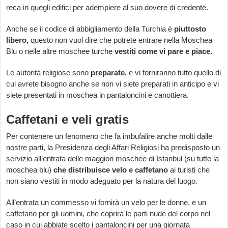
reca in quegli edifici per adempiere al suo dovere di credente.
Anche se il codice di abbigliamento della Turchia è
piuttosto
libero,
questo non vuol dire che potrete entrare nella Moschea
Blu o nelle altre moschee turche
vestiti come vi pare e piace.
Le autorità religiose sono
preparate,
e vi forniranno tutto quello di
cui avrete bisogno anche se non vi siete preparati in anticipo e vi
siete presentati in moschea in pantaloncini e canottiera.
Caffetani e veli gratis
Per contenere un fenomeno che fa imbufalire anche molti dalle
nostre parti, la Presidenza degli Affari Religiosi ha predisposto un
servizio all’entrata delle maggiori moschee di Istanbul (su tutte la
moschea blu)
che distribuisce velo e caffetano
ai turisti che
non siano vestiti in modo adeguato per la natura del luogo.
All’entrata un commesso vi fornirà un velo per le donne, e un
caffetano per gli uomini, che coprirà le parti nude del corpo nel
caso in cui abbiate scelto i pantaloncini per una giornata