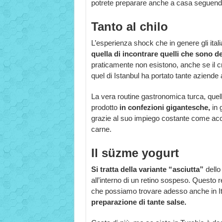
potrete preparare anche a casa seguendo 
Tanto al chilo
L’esperienza shock che in genere gli ital
quella di incontrare quelli che sono de
praticamente non esistono, anche se il c
quel di Istanbul ha portato tante aziende
La vera routine gastronomica turca, quell
prodotto
in confezioni gigantesche,
in
grazie al suo impiego costante come acc
carne.
Il süzme yogurt
Si tratta della variante “asciutta”
dello
all’interno di un retino sospeso. Questo 
che possiamo trovare adesso anche in It
preparazione di tante salse.