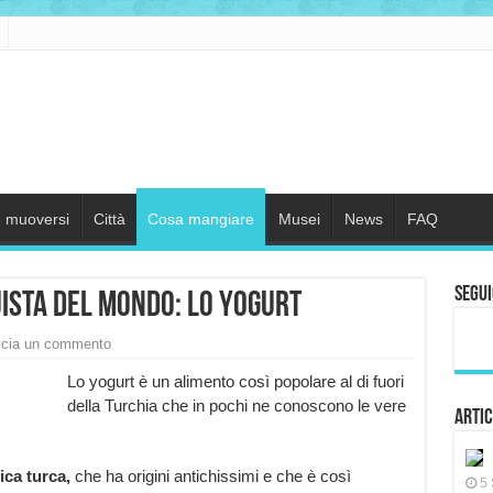
 muoversi
Città
Cosa mangiare
Musei
News
FAQ
Segui
ista del mondo: lo yogurt
cia un commento
Lo yogurt è un alimento così popolare al di fuori
della Turchia che in pochi ne conoscono le vere
Artic
pica turca,
che ha origini antichissimi e che è così
5 