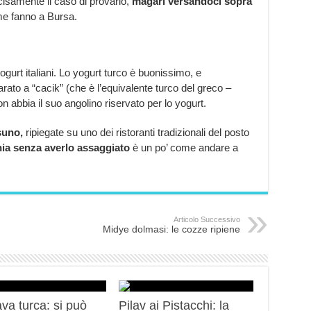
cisamente il caso di provarlo,
magari versandoci sopra
e fanno a Bursa.
gurt italiani. Lo yogurt turco è buonissimo, e
ato a “cacik” (che è l’equivalente turco del greco –
on abbia il suo angolino riservato per lo yogurt.
ssuno,
ripiegate su uno dei ristoranti tradizionali del posto
chia senza averlo assaggiato
è un po’ come andare a
Articolo Successivo
Midye dolmasi: le cozze ripiene
va turca: si può
Pilav ai Pistacchi: la