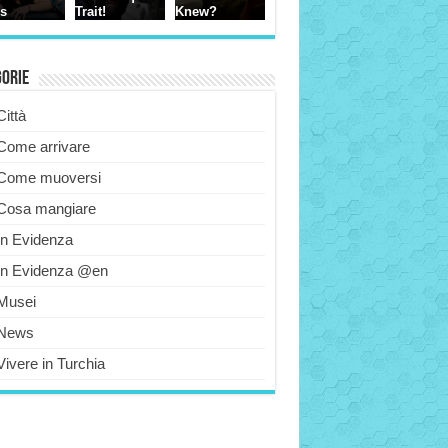
gorie
Città
Come arrivare
Come muoversi
Cosa mangiare
In Evidenza
In Evidenza @en
Musei
News
Vivere in Turchia