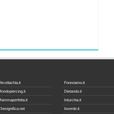
kceliachia.it
Forexiamo.it
ondopiercing.it
Dietando.it
ammaperfetta.it
Inturchia.it
hesignifica.net
Ioverde.it