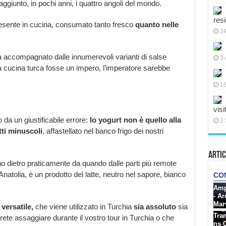
ggiunto, in pochi anni, i quattro angoli del mondo.
res
ipresente in cucina, consumato tanto fresco
quanto nelle
2
a accompagnato dalle innumerevoli varianti di salse
3 
 cucina turca fosse un impero, l’imperatore sarebbe
16
visi
a un giustificabile errore:
lo yogurt non è quello alla
2 
tti minuscoli
, affastellato nel banco frigo dei nostri
Artic
tano dietro praticamente da quando dalle parti più remote
Anatolia, è un prodotto del latte, neutro nel sapore, bianco
versatile,
che viene utilizzato in Turchia
sia assoluto
sia
rete assaggiare durante il vostro tour in Turchia o che