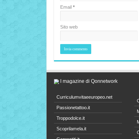
Email
*
Sito web
I magazine di Qonnetwork
Curriculumvitaeeuropeo.net
O
Passionetattoo.it
M
Troppodolce.it
M
Scoprilamela.it
C