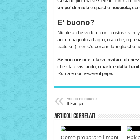
Costa di più, ma se siete in Turchia è de
un po’ di miele
e qualche
nocciola,
com
E’ buono?
Niente a che vedere con i costosissimi yo
accompagnato ad aglio, o a erbe, o prepar
tsatsiki -), non c’è cena in famiglia che n
Se non riuscite a farvi invitare da ne
che state visitando,
ripartire dalla Tur
Roma e non vedere il papa.
Articolo Precedente
Il kumpir
Articoli correlati
Come preparare i manti
Bakla