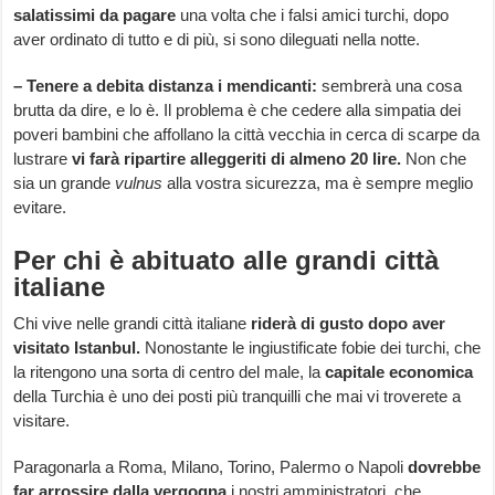
salatissimi da pagare
una volta che i falsi amici turchi, dopo
aver ordinato di tutto e di più, si sono dileguati nella notte.
– Tenere a debita distanza i mendicanti:
sembrerà una cosa
brutta da dire, e lo è. Il problema è che cedere alla simpatia dei
poveri bambini che affollano la città vecchia in cerca di scarpe da
lustrare
vi farà ripartire alleggeriti di almeno 20 lire.
Non che
sia un grande
vulnus
alla vostra sicurezza, ma è sempre meglio
evitare.
Per chi è abituato alle grandi città
italiane
Chi vive nelle grandi città italiane
riderà di gusto dopo aver
visitato Istanbul.
Nonostante le ingiustificate fobie dei turchi, che
la ritengono una sorta di centro del male, la
capitale economica
della Turchia è uno dei posti più tranquilli che mai vi troverete a
visitare.
Paragonarla a Roma, Milano, Torino, Palermo o Napoli
dovrebbe
far arrossire dalla vergogna
i nostri amministratori, che