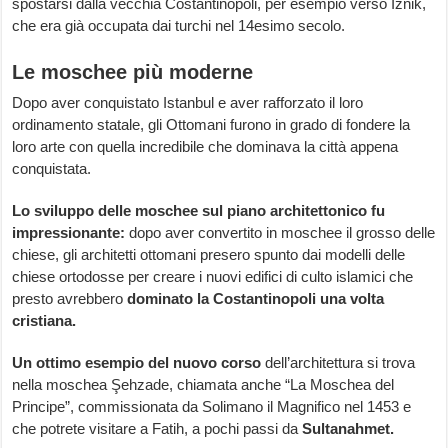
spostarsi dalla vecchia Costantinopoli, per esempio verso Iznik,
che era già occupata dai turchi nel 14esimo secolo.
Le moschee più moderne
Dopo aver conquistato Istanbul e aver rafforzato il loro
ordinamento statale, gli Ottomani furono in grado di fondere la
loro arte con quella incredibile che dominava la città appena
conquistata.
Lo sviluppo delle moschee sul piano architettonico fu
impressionante:
dopo aver convertito in moschee il grosso delle
chiese, gli architetti ottomani presero spunto dai modelli delle
chiese ortodosse per creare i nuovi edifici di culto islamici che
presto avrebbero
dominato la Costantinopoli una volta
cristiana.
Un ottimo esempio del nuovo corso
dell’architettura si trova
nella moschea Şehzade, chiamata anche “La Moschea del
Principe”, commissionata da Solimano il Magnifico nel 1453 e
che potrete visitare a Fatih, a pochi passi da
Sultanahmet.