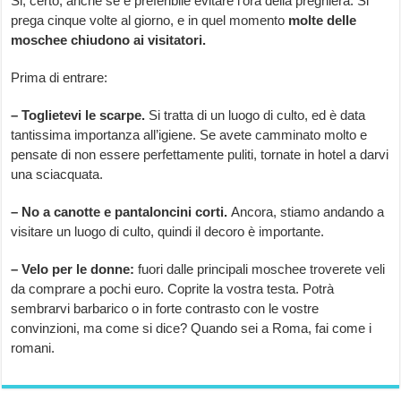
Si, certo, anche se è preferibile evitare l’ora della preghiera. Si
prega cinque volte al giorno, e in quel momento
molte delle
moschee chiudono ai visitatori.
Prima di entrare:
– Toglietevi le scarpe.
Si tratta di un luogo di culto, ed è data
tantissima importanza all’igiene. Se avete camminato molto e
pensate di non essere perfettamente puliti, tornate in hotel a darvi
una sciacquata.
– No a canotte e pantaloncini corti.
Ancora, stiamo andando a
visitare un luogo di culto, quindi il decoro è importante.
– Velo per le donne:
fuori dalle principali moschee troverete veli
da comprare a pochi euro. Coprite la vostra testa. Potrà
sembrarvi barbarico o in forte contrasto con le vostre
convinzioni, ma come si dice? Quando sei a Roma, fai come i
romani.