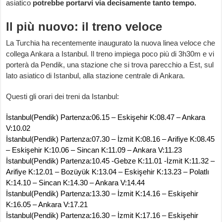
asiatico
potrebbe portarvi via decisamente tanto tempo.
Il più nuovo: il treno veloce
La Turchia ha recentemente inaugurato la nuova linea veloce che
collega Ankara a Istanbul. Il treno impiega poco più di 3h30m e vi
porterà da Pendik, una stazione che si trova parecchio a Est, sul
lato asiatico di Istanbul, alla stazione centrale di Ankara.
Questi gli orari dei treni da Istanbul:
İstanbul(Pendik) Partenza:06.15 – Eskişehir K:08.47 – Ankara
V:10.02
İstanbul(Pendik) Partenza:07.30 – İzmit K:08.16 – Arifiye K:08.45
– Eskişehir K:10.06 – Sincan K:11.09 – Ankara V:11.23
İstanbul(Pendik) Partenza:10.45 -Gebze K:11.01 -İzmit K:11.32 –
Arifiye K:12.01 – Bozüyük K:13.04 – Eskişehir K:13.23 – Polatlı
K:14.10 – Sincan K:14.30 – Ankara V:14.44
İstanbul(Pendik) Partenza:13.30 – İzmit K:14.16 – Eskişehir
K:16.05 – Ankara V:17.21
İstanbul(Pendik) Partenza:16.30 – İzmit K:17.16 – Eskişehir