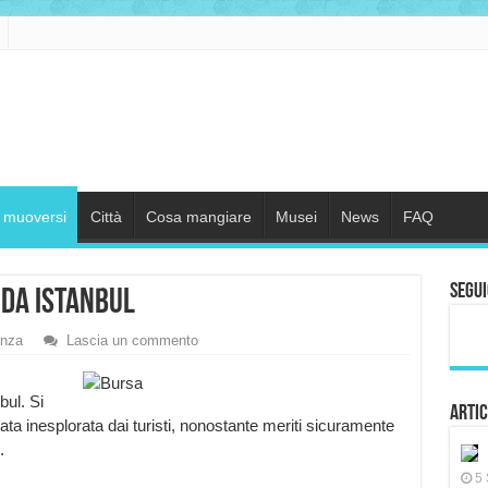
muoversi
Città
Cosa mangiare
Musei
News
FAQ
Segui
da Istanbul
enza
Lascia un commento
bul. Si
Artic
ata inesplorata dai turisti, nonostante meriti sicuramente
.
5 