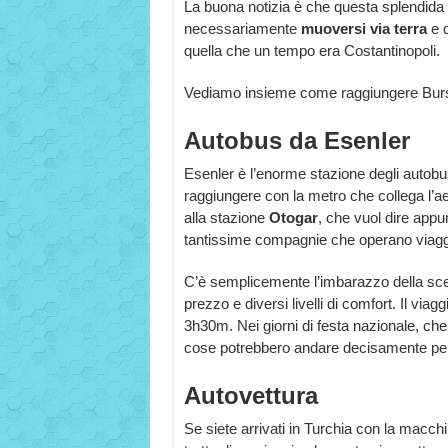
La buona notizia è che questa splendida 
necessariamente
muoversi via terra
e 
quella che un tempo era Costantinopoli.
Vediamo insieme come raggiungere Bursa
Autobus da Esenler
Esenler è l’enorme stazione degli autobus
raggiungere con la metro che collega l’ae
alla stazione
Otogar
, che vuol dire appu
tantissime compagnie che operano viagg
C’è semplicemente l’imbarazzo della scel
prezzo e diversi livelli di comfort. Il via
3h30m. Nei giorni di festa nazionale, che
cose potrebbero andare decisamente per
Autovettura
Se siete arrivati in Turchia con la macc