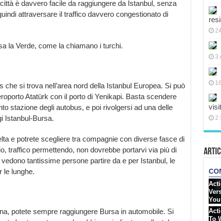
città è davvero facile da raggiungere da Istanbul, senza
quindi attraversare il traffico davvero congestionato di
res
2
 la Verde, come la chiamano i turchi.
3 
16
 che si trova nell’area nord della Istanbul Europea. Si può
roporto Atatürk con il porto di Yenikapi. Basta scendere
visi
nto stazione degli autobus, e poi rivolgersi ad una delle
i Istanbul-Bursa.
2 
ta e potrete scegliere tra compagnie con diverse fasce di
ggio, traffico permettendo, non dovrebbe portarvi via più di
Artic
 vedono tantissime persone partire da e per Istanbul, le
 le lunghe.
hina, potete sempre raggiungere Bursa in automobile. Si