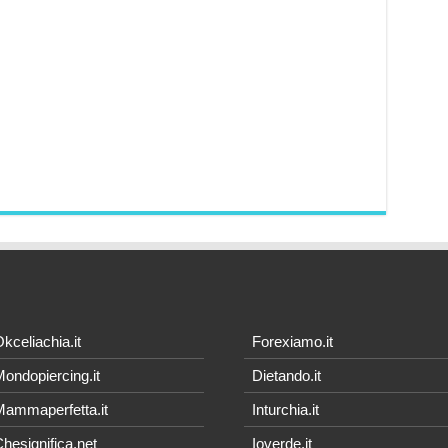
kceliachia.it
Forexiamo.it
ondopiercing.it
Dietando.it
ammaperfetta.it
Inturchia.it
hesignifica.net
Ioverde.it