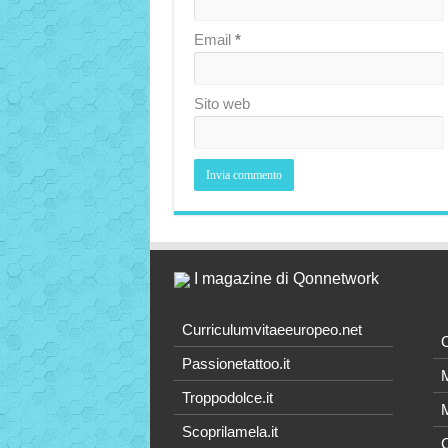
Email
*
Sito web
I magazine di Qonnetwork
Curriculumvitaeeuropeo.net
O
Passionetattoo.it
M
Troppodolce.it
M
Scoprilamela.it
C