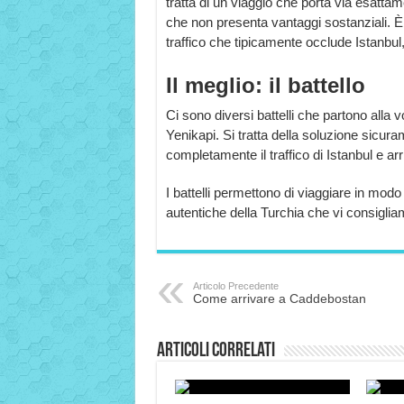
tratta di un viaggio che porta via esatt
che non presenta vantaggi sostanziali. È
traffico che tipicamente occlude Istanbul
Il meglio: il battello
Ci sono diversi battelli che partono alla v
Yenikapi. Si tratta della soluzione sicura
completamente il traffico di Istanbul e ar
I battelli permettono di viaggiare in mo
autentiche della Turchia che vi consigli
Articolo Precedente
Come arrivare a Caddebostan
Articoli correlati