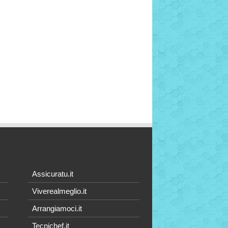
Assicuratu.it
Viverealmeglio.it
Arrangiamoci.it
Tecnichef.it