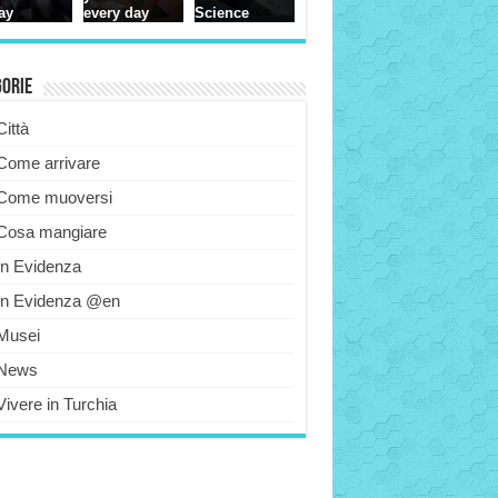
gorie
Città
Come arrivare
Come muoversi
Cosa mangiare
In Evidenza
In Evidenza @en
Musei
News
Vivere in Turchia