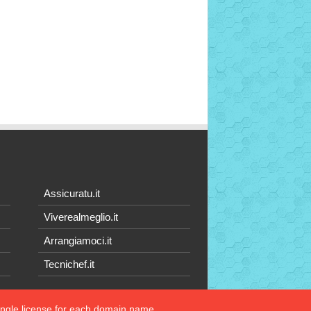
Assicuratu.it
Viverealmeglio.it
Arrangiamoci.it
Tecnichef.it
single license for each domain name.