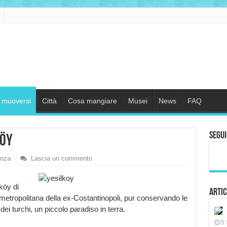
muoversi
Città
Cosa mangiare
Musei
News
FAQ
Segui
köy
enza
Lascia un commento
köy di
Artic
 metropolitana della ex-Costantinopoli, pur conservando le
dei turchi, un piccolo paradiso in terra.
5 