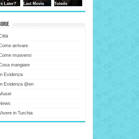
gorie
Città
Come arrivare
Come muoversi
Cosa mangiare
In Evidenza
In Evidenza @en
Musei
News
Vivere in Turchia