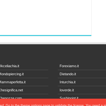
kceliachia.it
Forexiamo.it
ondopiercing.it
Dietando.it
ammaperfetta.it
Inturchia.it
hesignifica.net
Ioverde.it
Chenozze.com
Sushipoint.it
ted, Go to the theme options page to validate the license, You need a 