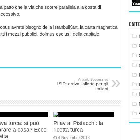
a patto che la via che scorre parallela alla costa di
eccessivo.
Cate
utobus avrete bisogno della IstanbulKart, la carta magnetica
utti i mezzi pubblici, dolmus esclusi, della capitale
Articolo Successivo
ISID: arriva l’allerta per gli
Italiani
va turca: si può
Pilav ai Pistacchi: la
arare a casa? Ecco
ricetta turca
etta
4 Novembre 2018