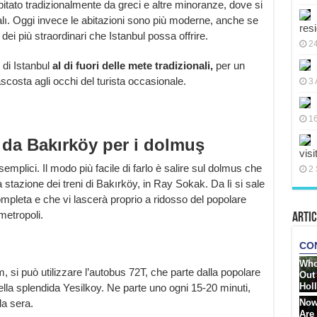
abitato tradizionalmente da greci e altre minoranze, dove si
alı. Oggi invece le abitazioni sono più moderne, anche se
res
ei più straordinari che Istanbul possa offrire.
2
r di Istanbul
al di fuori delle mete tradizionali,
per un
costa agli occhi del turista occasionale.
3 
16
 da Bakırköy per i dolmuş
visi
semplici. Il modo più facile di farlo è salire sul dolmus che
2 
a stazione dei treni di Bakırköy, in Ray Sokak. Da lì si sale
mpleta e che vi lascerà proprio a ridosso del popolare
metropoli.
Artic
 si può utilizzare l’autobus 72T, che parte dalla popolare
lla splendida Yesilkoy. Ne parte uno ogni 15-20 minuti,
la sera.