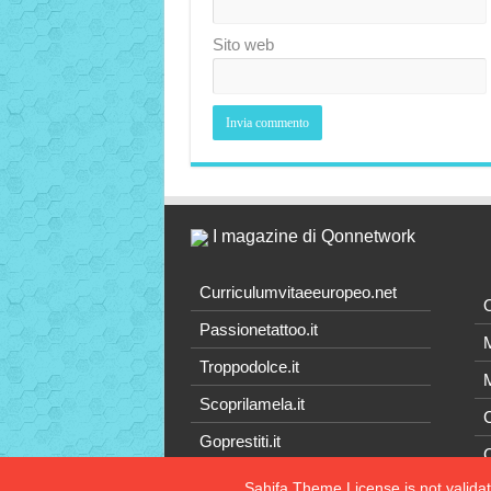
Sito web
I magazine di Qonnetwork
Curriculumvitaeeuropeo.net
O
Passionetattoo.it
M
Troppodolce.it
M
Scoprilamela.it
C
Goprestiti.it
Sahifa Theme
License is not valida