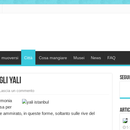
 muoversi
Città
Cosa mangiare
Musei
News
FAQ
Segui
gli yalı
Lascia un commento
armonia
osa per
Artic
e ammirato, in queste forme, soltanto sulle rive del
5 