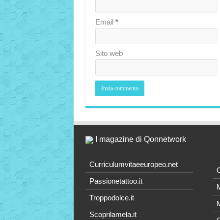
Email
*
Sito web
I magazine di Qonnetwork
Curriculumvitaeeuropeo.net
O
Passionetattoo.it
M
Troppodolce.it
M
Scoprilamela.it