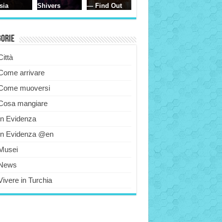
gorie
Città
Come arrivare
Come muoversi
Cosa mangiare
In Evidenza
In Evidenza @en
Musei
News
Vivere in Turchia