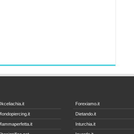
kceliachia.it
Forexiamo.it
ondopiercing.it
Dietando.it
ammaperfetta.it
Inturchia.it