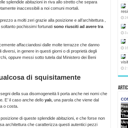
elle splendide abitazioni in riva allo stretto che separa
tamente inaccessibili a noi comuni mortali.
res
2
rezzo a molti zeri grazie alla posizione e all’architettura ,
 soltanto pochissimi fortunati
sono riusciti ad avere tra
3 
cemente affacciandosi dalle molte terrazze che danno
16
 diversi, in genere in questi giorni o di proprietà degli
rchi, oppure messi sotto tutela dal Ministero dei Beni
visi
2 
ualcosa di squisitamente
Artic
e i segni della sua disomogeneità li porta anche nei nomi che
e. E’ il caso anche dello
yalı,
una parola che viene dal
ia o costa.
a posizione di queste splendide abitazioni, e che forse non
sa architettura che caratterizza questi autentici pezzi