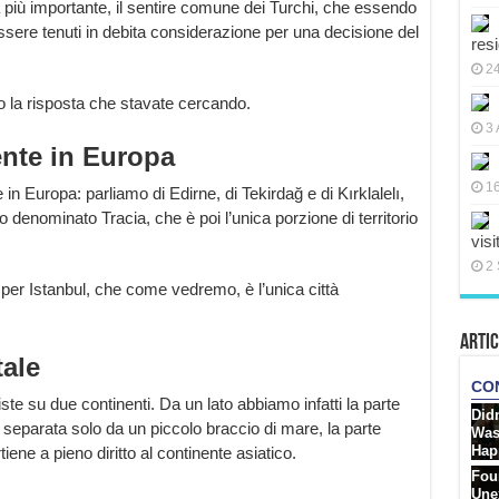
a più importante, il sentire comune dei Turchi, che essendo
ssere tenuti in debita considerazione per una decisione del
res
2
mo la risposta che stavate cercando.
3 
nte in Europa
16
 Europa: parliamo di Edirne, di Tekirdağ e di Kırklalelı,
 denominato Tracia, che è poi l’unica porzione di territorio
visi
2 
 per Istanbul, che come vedremo, è l’unica città
Artic
tale
iste su due continenti. Da un lato abbiamo infatti la parte
e, separata solo da un piccolo braccio di mare, la parte
iene a pieno diritto al continente asiatico.