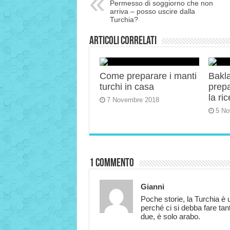
Permesso di soggiorno che non
arriva – posso uscire dalla
Turchia?
Articoli correlati
Come preparare i manti
Bakla
turchi in casa
prep
la ric
7 Novembre 2018
5 No
1 Commento
Gianni
Poche storie, la Turchia è
perché ci si debba fare tan
due, è solo arabo.