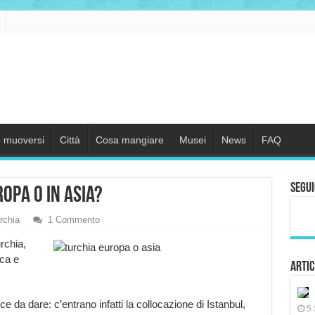
 muoversi
Città
Cosa mangiare
Musei
News
FAQ
Segui
ropa o in Asia?
rchia
1 Commento
rchia,
ica e
Artic
e da dare: c’entrano infatti la collocazione di Istanbul,
5 