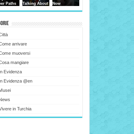
gorie
Città
Come arrivare
Come muoversi
Cosa mangiare
In Evidenza
In Evidenza @en
Musei
News
Vivere in Turchia