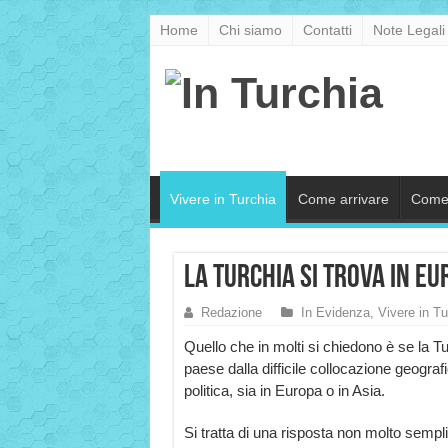
Home
Chi siamo
Contatti
Note Legali
Vivere in Turchia
Come arrivare
Come
La Turchia si trova in Eu
Redazione
In Evidenza
,
Vivere in Tu
Quello che in molti si chiedono è se la Tu
paese dalla difficile collocazione geograf
politica, sia in Europa o in Asia.
Si tratta di una risposta non molto semplic