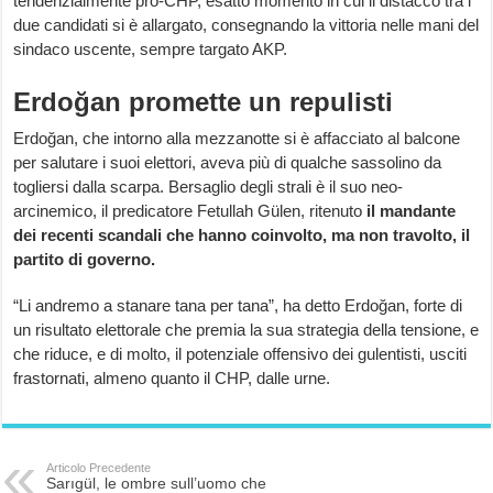
tendenzialmente pro-CHP, esatto momento in cui il distacco tra i
due candidati si è allargato, consegnando la vittoria nelle mani del
sindaco uscente, sempre targato AKP.
Erdoğan promette un repulisti
Erdoğan, che intorno alla mezzanotte si è affacciato al balcone
per salutare i suoi elettori, aveva più di qualche sassolino da
togliersi dalla scarpa. Bersaglio degli strali è il suo neo-
arcinemico, il predicatore Fetullah Gülen, ritenuto
il mandante
dei recenti scandali che hanno coinvolto, ma non travolto, il
partito di governo.
“Li andremo a stanare tana per tana”, ha detto Erdoğan, forte di
un risultato elettorale che premia la sua strategia della tensione, e
che riduce, e di molto, il potenziale offensivo dei gulentisti, usciti
frastornati, almeno quanto il CHP, dalle urne.
Articolo Precedente
Sarıgül, le ombre sull’uomo che