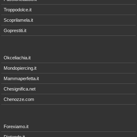
Troppodolce.it
Scoprilamela.it
Goprestiti.it
Okceliachia.it
Mondopiercing.it
Mammaperfetta.it
Chesignifica.net
Chenozze.com
Forexiamo.it
Dietando.it