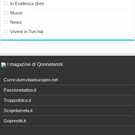
In Evidenza @en
Musei
News
Vivere in Turchia
I magazine di Qonnetwork
Curriculumvitaeeuropeo.net
Passionetattoo.it
Troppodolce.it
Scoprilamela.it
Goprestiti.it