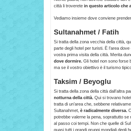
città li troverete
in questo articolo che 
Vediamo insieme dove conviene prendere 
Sultanahmet / Fatih
Si tratta della zona vecchia della città, q
parte degli hotel per turisti. È l’area do
vostra prima visita della città. Merita 
dove dormire.
Gli hotel non sono forse 
ma se il vostro obiettivo è il turismo tipic
Taksim / Beyoglu
Si tratta della zona della città dall’altra 
notturna della città.
Qui si trovano hotel
tratta di un’area che, sebbene relativamen
Sultanahmet,
è radicalmente
diversa.
C
potrebbe valerne la pena, soprattutto se
al passo coi tempi. Non che quelle di S
quasi tutti i grandi gruppi mondiali degli ho