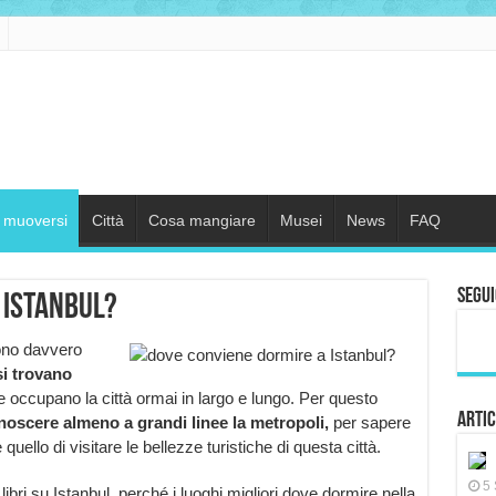
muoversi
Città
Cosa mangiare
Musei
News
FAQ
Segui
 Istanbul?
ono davvero
i trovano
e occupano la città ormai in largo e lungo. Per questo
Artic
noscere almeno a grandi linee la metropoli,
per sapere
quello di visitare le bellezze turistiche di questa città.
5 
libri su Istanbul, perché i luoghi migliori dove dormire nella