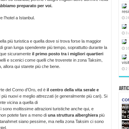
abbiamo preparato per voi.
res
l’hotel a Istanbul.
2
3 
uella più turistica e quella dove si trova forse la maggior
ve di gran lunga spenderete più tempo, soprattutto durante la
16
dunque sicuramente
il primo posto tra i migliori quartieri
belli e scenici come quelli che troverete in zona Taksim,
visi
o, allora qui starete più che bene.
2 
Artic
parte del Corno d’Oro, ed è
il
centro della vita serale e
 più nuovi e meglio attrezzati (e generalmente più cari). Si
te vicina a quella di
i sono moltissime attrazioni turistiche anche qui, e
 non potete fare a meno di
una struttura alberghiera
più
ultanahmet siano pessime, ma nella zona Taksim ci sono
tel.