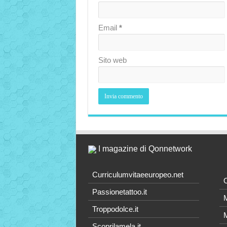
Email
*
Sito web
I magazine di Qonnetwork
Curriculumvitaeeuropeo.net
O
Passionetattoo.it
M
Troppodolce.it
M
Scoprilamela.it