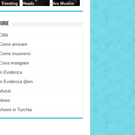
gorie
Città
Come arrivare
Come muoversi
Cosa mangiare
In Evidenza
In Evidenza @en
Musei
News
Vivere in Turchia