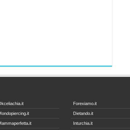
kceliachia.it
Forexiamo.it
ondopiercing.it
Dietando.it
ammaperfetta.it
Inturchia.it