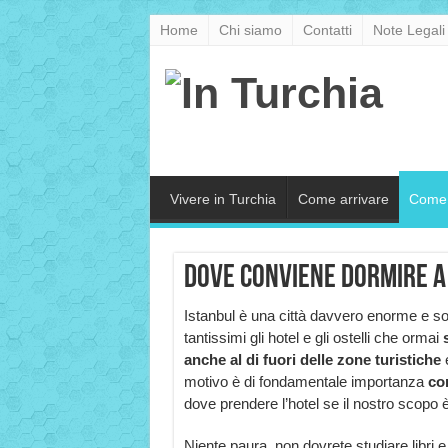
Home
Chi siamo
Contatti
Note Legali
Vivere in Turchia
Come arrivare
Come 
Dove conviene dormire a
Istanbul è una città davvero enorme e s
tantissimi gli hotel e gli ostelli che ormai
s
anche al di fuori delle zone turistiche
motivo è di fondamentale importanza
co
dove prendere l’hotel se il nostro scopo è 
Niente paura, non dovrete studiare libri e 