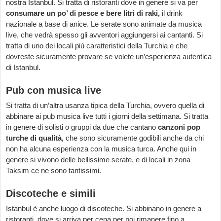
nostra Istanbul. Si tratta di ristoranti dove in genere si va per
consumare un po’ di pesce e bere litri di raki,
il drink
nazionale a base di anice. Le serate sono animate da musica
live, che vedrà spesso gli avventori aggiungersi ai cantanti. Si
tratta di uno dei locali più caratteristici della Turchia e che
dovreste sicuramente provare se volete un’esperienza autentica
di Istanbul.
Pub con musica live
Si tratta di un’altra usanza tipica della Turchia, ovvero quella di
abbinare ai pub musica live tutti i giorni della settimana. Si tratta
in genere di solisti o gruppi da due che cantano
canzoni pop
turche di qualità,
che sono sicuramente godibili anche da chi
non ha alcuna esperienza con la musica turca. Anche qui in
genere si vivono delle bellissime serate, e di locali in zona
Taksim ce ne sono tantissimi.
Discoteche e simili
Istanbul è anche luogo di discoteche. Si abbinano in genere a
ristoranti, dove si arriva per cena per poi rimanere fino a