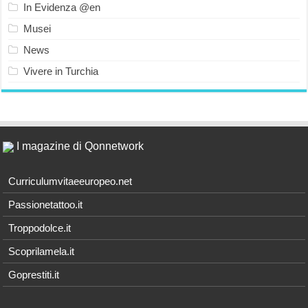
In Evidenza @en
Musei
News
Vivere in Turchia
I magazine di Qonnetwork
Curriculumvitaeeuropeo.net
Passionetattoo.it
Troppodolce.it
Scoprilamela.it
Goprestiti.it