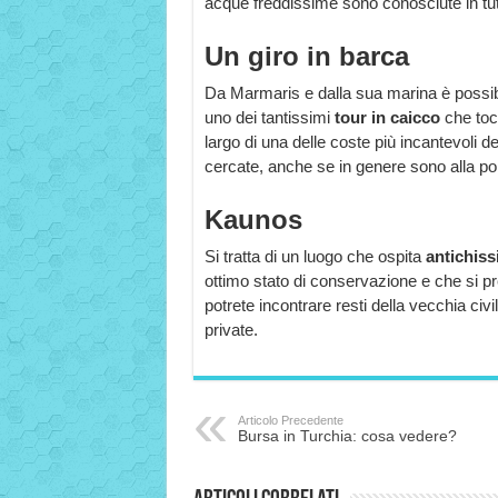
acque freddissime sono conosciute in tut
Un giro in barca
Da Marmaris e dalla sua marina è possibi
uno dei tantissimi
tour in caicco
che toc
largo di una delle coste più incantevoli d
cercate, anche se in genere sono alla porta
Kaunos
Si tratta di un luogo che ospita
antichiss
ottimo stato di conservazione e che si pr
potrete incontrare resti della vecchia civi
private.
Articolo Precedente
Bursa in Turchia: cosa vedere?