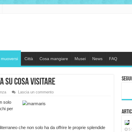
muoversi
Città
Cosa mangiare
Musei
News
FAQ
Segui
a su cosa visitare
enza
Lascia un commento
n solo
rchi per
Artic
iterraneo che non solo ha da offrire le proprie splendide
5 