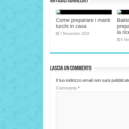
Articoli correlati
Come preparare i manti
Bakla
turchi in casa
prep
la ric
7 Novembre 2018
5 No
Lascia un commento
Il tuo indirizzo email non sarà pubblicat
Commento
*