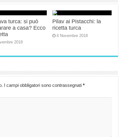
va turca: si può
Pilav ai Pistacchi: la
arare a casa? Ecco
ricetta turca
etta
4 Novembre 2018
vembre 2018
o.
I campi obbligatori sono contrassegnati
*