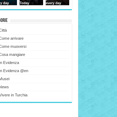
gorie
Città
Come arrivare
Come muoversi
Cosa mangiare
In Evidenza
In Evidenza @en
Musei
News
Vivere in Turchia