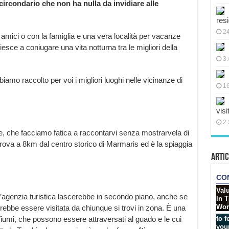
circondario che non ha nulla da invidiare alle
res
2
amici o con la famiglia e una vera località per vacanze
iesce a coniugare una vita notturna tra le migliori della
3 
amo raccolto per voi i migliori luoghi nelle vicinanze di
16
visi
2 
, che facciamo fatica a raccontarvi senza mostrarvela di
 trova a 8km dal centro storico di Marmaris ed è la spiaggia
Artic
n’agenzia turistica lascerebbe in secondo piano, anche se
vrebbe essere visitata da chiunque si trovi in zona. È una
i fiumi, che possono essere attraversati al guado e le cui