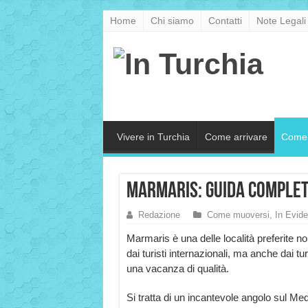
Home
Chi siamo
Contatti
Note Legali
Vivere in Turchia
Come arrivare
Come 
Marmaris: guida complet
Redazione
Come muoversi
,
In Evid
Marmaris è una delle località preferite no
dai turisti internazionali, ma anche dai tu
una vacanza di qualità.
Si tratta di un incantevole angolo sul Med