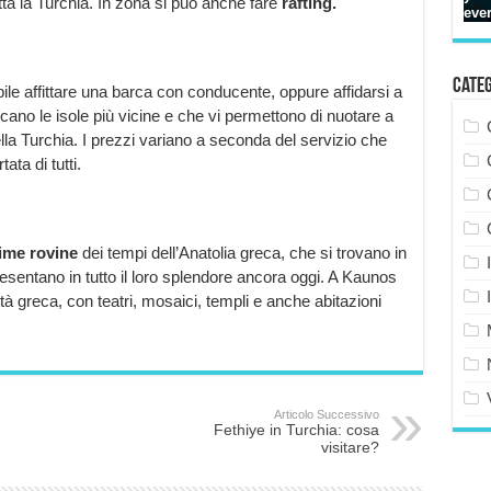
ta la Turchia. In zona si può anche fare
rafting.
Cate
le affittare una barca con conducente, oppure affidarsi a
cano le isole più vicine e che vi permettono di nuotare a
ella Turchia. I prezzi variano a seconda del servizio che
ta di tutti.
ime rovine
dei tempi dell’Anatolia greca, che si trovano in
esentano in tutto il loro splendore ancora oggi. A Kaunos
ltà greca, con teatri, mosaici, templi e anche abitazioni
Articolo Successivo
Fethiye in Turchia: cosa
visitare?