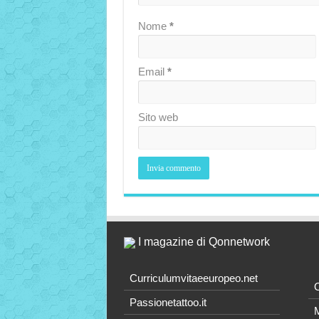
Nome
*
Email
*
Sito web
I magazine di Qonnetwork
Curriculumvitaeeuropeo.net
O
Passionetattoo.it
M