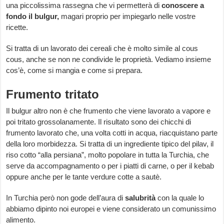
una piccolissima rassegna che vi permetterà di
conoscere a
fondo il bulgur,
magari proprio per impiegarlo nelle vostre
ricette.
Si tratta di un lavorato dei cereali che è molto simile al cous
cous, anche se non ne condivide le proprietà. Vediamo insieme
cos’è, come si mangia e come si prepara.
Frumento tritato
Il bulgur altro non è che frumento che viene lavorato a vapore e
poi tritato grossolanamente. Il risultato sono dei chicchi di
frumento lavorato che, una volta cotti in acqua, riacquistano parte
della loro morbidezza. Si tratta di un ingrediente tipico del pilav, il
riso cotto “alla persiana”, molto popolare in tutta la Turchia, che
serve da accompagnamento o per i piatti di carne, o per il kebab
oppure anche per le tante verdure cotte a sautè.
In Turchia però non gode dell’aura di
salubrità
con la quale lo
abbiamo dipinto noi europei e viene considerato un comunissimo
alimento.