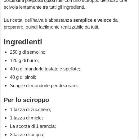
dolcissimi preparati quasi tutti con uno sciroppo delizioso che
scivola lentamente tra tutti gli ingredienti.
La ricetta dell’halva è abbastanza
semplice e veloce
da
preparare, quindi facilmente realizzabile da tutti.
Ingredienti
250 g di semolino;
120 g di burro;
40 g di mandorle tostate e spellate;
40 g di pinoli;
Scaglie di mandorle per decorare.
Per lo sciroppo
1 tazza di zucchero;
1 tazza di miele;
La scorza di 1 arancia;
3 tazze di acqua;