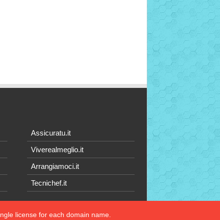
Assicuratu.it
Viverealmeglio.it
Arrangiamoci.it
Tecnichef.it
single license for each domain name.