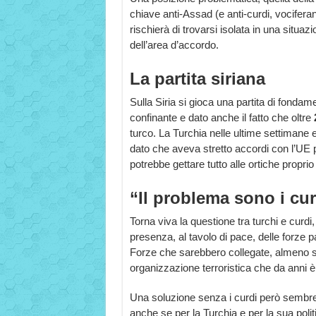
chiave anti-Assad (e anti-curdi, vocifera
rischierà di trovarsi isolata in una situa
dell’area d’accordo.
La partita siriana
Sulla Siria si gioca una partita di fondam
confinante e dato anche il fatto che oltre
turco. La Turchia nelle ultime settimane 
dato che aveva stretto accordi con l’UE pe
potrebbe gettare tutto alle ortiche propr
“Il problema sono i cur
Torna viva la questione tra turchi e curdi,
presenza, al tavolo di pace, delle forze 
Forze che sarebbero collegate, almeno s
organizzazione terroristica che da anni è 
Una soluzione senza i curdi però sembrere
anche se per la Turchia e per la sua poli