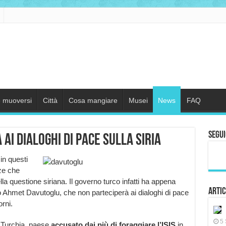
 muoversi
Città
Cosa mangiare
Musei
News
FAQ
Segui
ai dialoghi di pace sulla Siria
in questi
ze che
la questione siriana. Il governo turco infatti ha appena
Artic
 Ahmet Davutoglu, che non parteciperà ai dialoghi di pace
rni.
5 
a Turchia, paese
accusato dai più di foraggiare l’ISIS
in