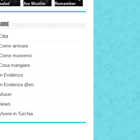
gorie
Città
Come arrivare
Come muoversi
Cosa mangiare
In Evidenza
In Evidenza @en
Musei
News
Vivere in Turchia