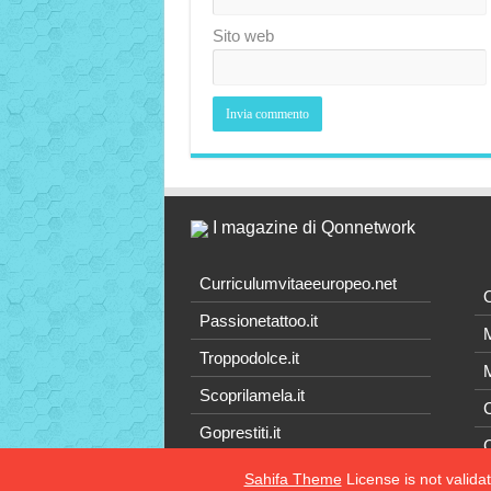
Sito web
I magazine di Qonnetwork
Curriculumvitaeeuropeo.net
O
Passionetattoo.it
M
Troppodolce.it
M
Scoprilamela.it
C
Goprestiti.it
Sahifa Theme
License is not valida