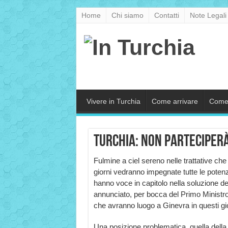
Home
Chi siamo
Contatti
Note Legali
Vivere in Turchia
Come arrivare
Come
Turchia: non parteciperà 
Fulmine a ciel sereno nelle trattative che 
giorni vedranno impegnate tutte le poten
hanno voce in capitolo nella soluzione del
annunciato, per bocca del Primo Ministro
che avranno luogo a Ginevra in questi gio
Una posizione problematica, quella dell