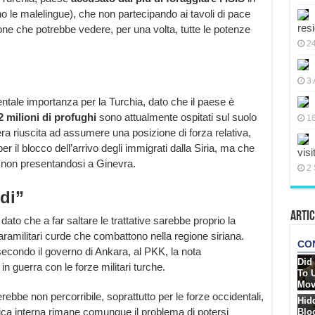
no le malelingue), che non partecipando ai tavoli di pace
res
zione che potrebbe vedere, per una volta, tutte le potenze
2
3 
entale importanza per la Turchia, dato che il paese è
2 milioni di profughi
sono attualmente ospitati sul suolo
16
era riuscita ad assumere una posizione di forza relativa,
r il blocco dell’arrivo degli immigrati dalla Siria, ma che
visi
io non presentandosi a Ginevra.
2 
di”
Artic
 dato che a far saltare le trattative sarebbe proprio la
paramilitari curde che combattono nella regione siriana.
econdo il governo di Ankara, al PKK, la nota
in guerra con le forze militari turche.
bbe non percorribile, soprattutto per le forze occidentali,
tica interna rimane comunque il problema di potersi