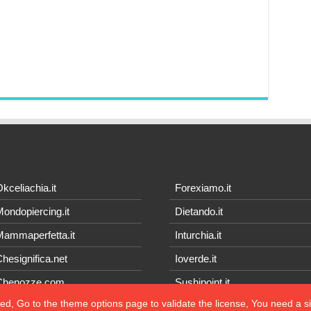
kceliachia.it
Forexiamo.it
ondopiercing.it
Dietando.it
ammaperfetta.it
Inturchia.it
hesignifica.net
Ioverde.it
Chenozze.com
Sushipoint.it
ted, Go to the theme options page to validate the license, You need a 