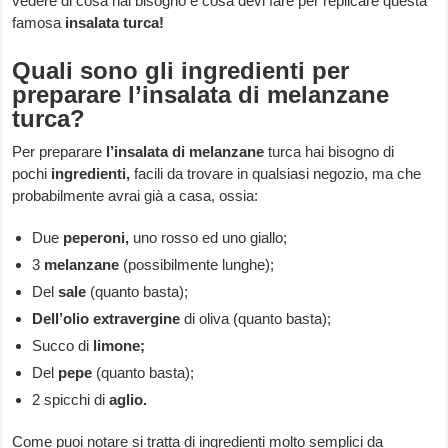
vedere di cosa hai bisogno e cosa devi fare per replicare questa
famosa
insalata turca!
Quali sono gli ingredienti per
preparare l’insalata di melanzane
turca?
Per preparare
l’insalata di melanzane
turca hai bisogno di
pochi
ingredienti,
facili da trovare in qualsiasi negozio, ma che
probabilmente avrai già a casa, ossia:
Due
peperoni,
uno rosso ed uno giallo;
3
melanzane
(possibilmente lunghe);
Del
sale
(quanto basta);
Dell’olio extravergine
di oliva (quanto basta);
Succo di
limone;
Del
pepe
(quanto basta);
2 spicchi di
aglio.
Come puoi notare si tratta di ingredienti molto semplici da