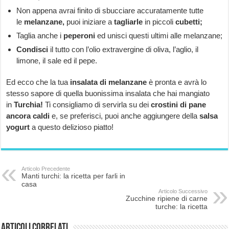
Non appena avrai finito di sbucciare accuratamente tutte
le
melanzane,
puoi iniziare a
tagliarle
in piccoli
cubetti;
Taglia anche i
peperoni
ed unisci questi ultimi alle melanzane;
Condisci
il tutto con l’olio extravergine di oliva, l’aglio, il
limone, il sale ed il pepe.
Ed ecco che la tua
insalata
di melanzane
è pronta e avrà lo
stesso sapore di quella buonissima insalata che hai mangiato
in
Turchia!
Ti consigliamo di servirla su dei
crostini di pane
ancora caldi
e, se preferisci, puoi anche aggiungere della
salsa
yogurt
a questo delizioso piatto!
Articolo Precedente
Manti turchi: la ricetta per farli in
casa
Articolo Successivo
Zucchine ripiene di carne
turche: la ricetta
Articoli correlati