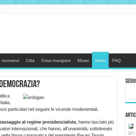
 muoversi
Città
Cosa mangiare
Musei
News
FAQ
Segui
 democrazia?
itica
talia,
i particolari nel seguire le vicende mediorientali.
Artic
passaggio al regime presidenzialista
, hanno lasciato più
atori internazionali, che hanno, all’unanimità, sottolineato
5 
 nella figura carismatica del presidente Recep Tayyip