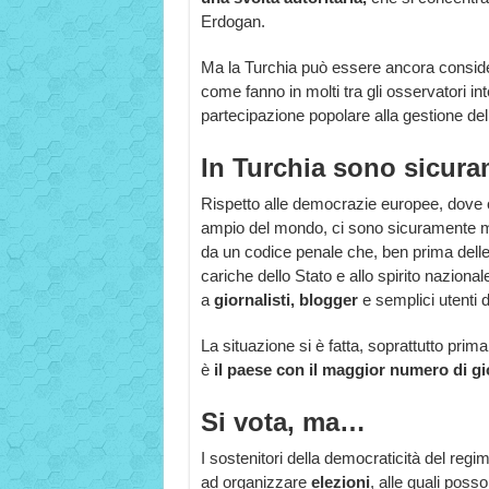
Erdogan.
Ma la Turchia può essere ancora consi
come fanno in molti tra gli osservatori in
partecipazione popolare alla gestione del
In Turchia sono sicuram
Rispetto alle democrazie europee, dove ormai 
ampio del mondo, ci sono sicuramente me
da un codice penale che, ben prima delle r
cariche dello Stato e allo spirito nazion
a
giornalisti, blogger
e semplici utenti 
La situazione si è fatta, soprattutto prima
è
il paese con il maggior numero di gi
Si vota, ma…
I sostenitori della democraticità del regi
ad organizzare
elezioni
, alle quali posso