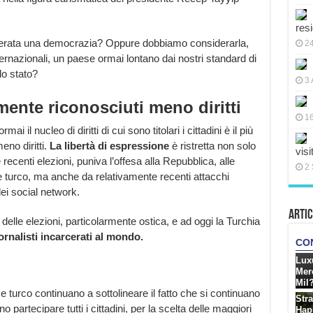
res
derata una democrazia? Oppure dobbiamo considerarla,
2
ternazionali, un paese ormai lontano dai nostri standard di
lo stato?
3 
ente riconosciuti meno diritti
16
il nucleo di diritti di cui sono titolari i cittadini è il più
no diritti.
La
libertà di espressione
è ristretta non solo
visi
ecenti elezioni, puniva l’offesa alla Repubblica, alle
2 
ale turco, ma anche da relativamente recenti attacchi
dei social network.
Artic
 delle elezioni, particolarmente ostica, e ad oggi la Turchia
ornalisti incarcerati al mondo.
me turco continuano a sottolineare il fatto che si continuano
no partecipare tutti i cittadini, per la scelta delle maggiori