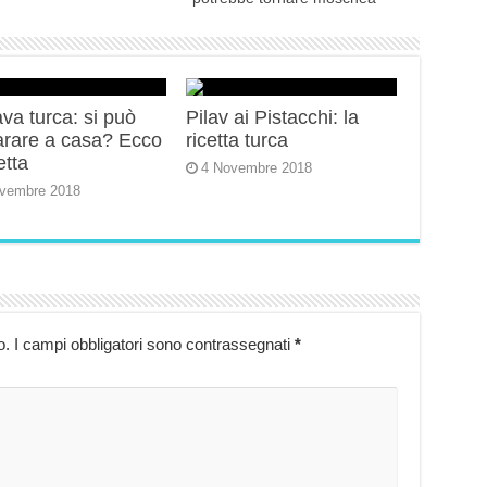
va turca: si può
Pilav ai Pistacchi: la
arare a casa? Ecco
ricetta turca
etta
4 Novembre 2018
vembre 2018
o.
I campi obbligatori sono contrassegnati
*