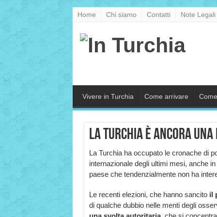
Home
Chi siamo
Contatti
Note Legali
Vivere in Turchia
Come arrivare
Come
La Turchia è ancora una
La Turchia ha occupato le cronache di pol
internazionale degli ultimi mesi, anche in I
paese che tendenzialmente non ha interess
Le recenti elezioni, che hanno sancito
il
di qualche dubbio nelle menti degli osserv
una
svolta autoritaria,
che si concentra