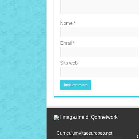
Nome
*
Email
*
Sito web
I magazine di Qonnetwork
Curriculumvitaeeuropeo.net
O