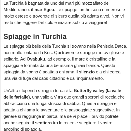
La Turchia è bagnata da uno dei mari più mozzafiato del
Mediterraneo:
il mar Egeo.
Le spiagge turche sono numerose e
molto estese e troverete di sicuro quella più adatta a voi. Non vi
resta che leggere l’articolo e iniziare subito a viaggiare!
Spiagge in Turchia
Le spiagge più belle della Turchia si trovano nella Penisola Datca,
non molto lontano da Kos. Qui troverete spiagge meravigliose e
solitarie. Ad
Ovabuku
, ad esempio, il mare è cristallino e la
spiaggia è formata da una bellissima ghiaia bianca. Questa
spiaggia da sogno è adatta a chi ama
il
silenzio
e a chi cerca
una via di fuga dal caos cittadino e dall’inquinamento.
Un’altra stupenda spiaggia turca è la
Butterfly valley (la valle
delle farfalle),
una valle a V tra due grandi speroni di roccia che
abbracciano una lunga striscia di sabbia. Questa spiaggia è
adatta a chi ama le avventure e le passeggiate suggestive. In
genere si raggiunge in barca, ma se vi piace il brivido potrete
anche seguire
il
sentiero
tra le rocce e scegliere il vostro
angolino di spiaggia.