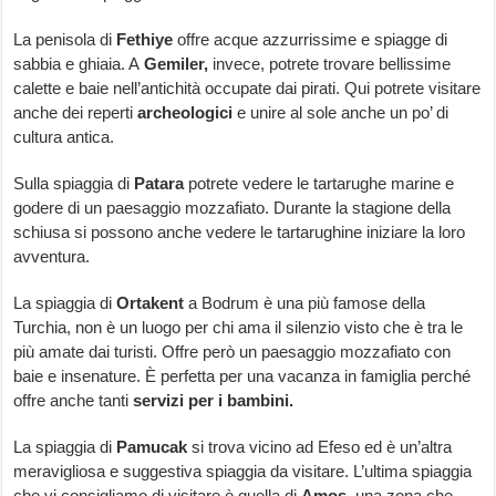
La penisola di
Fethiye
offre acque azzurrissime e spiagge di
sabbia e ghiaia. A
Gemiler,
invece, potrete trovare bellissime
calette e baie nell’antichità occupate dai pirati. Qui potrete visitare
anche dei reperti
archeologici
e unire al sole anche un po’ di
cultura antica.
Sulla spiaggia di
Patara
potrete vedere le tartarughe marine e
godere di un paesaggio mozzafiato. Durante la stagione della
schiusa si possono anche vedere le tartarughine iniziare la loro
avventura.
La spiaggia di
Ortakent
a Bodrum è una più famose della
Turchia, non è un luogo per chi ama il silenzio visto che è tra le
più amate dai turisti. Offre però un paesaggio mozzafiato con
baie e insenature. È perfetta per una vacanza in famiglia perché
offre anche tanti
servizi per i bambini.
La spiaggia di
Pamucak
si trova vicino ad Efeso ed è un’altra
meravigliosa e suggestiva spiaggia da visitare. L’ultima spiaggia
che vi consigliamo di visitare è quella di
Amos
, una zona che