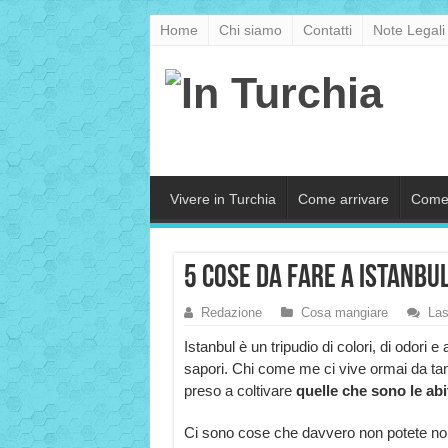
Home
Chi siamo
Contatti
Note Legali
Vivere in Turchia
Come arrivare
Come
5 cose da fare a Istanbu
Redazione
Cosa mangiare
Las
Istanbul è un tripudio di colori, di odori e
sapori. Chi come me ci vive ormai da tan
preso a coltivare
quelle che sono le abit
Ci sono cose che davvero non potete non far