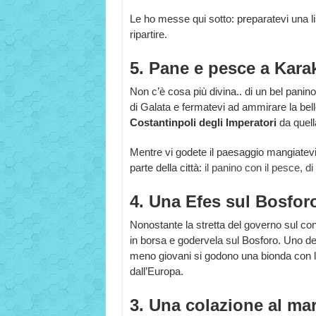
Le ho messe qui sotto: preparatevi una list
ripartire.
5. Pane e pesce a Kara
Non c’è cosa più divina.. di un bel panino
di Galata e fermatevi ad ammirare la be
Costantinpoli degli Imperatori
da quell
Mentre vi godete il paesaggio mangiatevi
parte della città:
il panino con il pesce, di
4. Una Efes sul Bosfor
Nonostante la stretta del governo sul con
in borsa e godervela sul Bosforo. Uno dei 
meno giovani si godono una bionda con l’i
dall’Europa.
3. Una colazione al ma