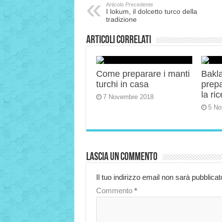
Articolo Precedente
I lokum, il dolcetto turco della
tradizione
Articoli correlati
Come preparare i manti
Bakla
turchi in casa
prep
la ric
7 Novembre 2018
5 No
Lascia un commento
Il tuo indirizzo email non sarà pubblicat
Commento
*