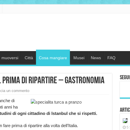
 muoversi
Città
Cosa mangiare
Musei
News
FAQ
Segui
l prima di ripartire – gastronomia
cia un commento
 anche di
ti anni ha
Artic
udini di ogni cittadino di Istanbul che si rispetti.
e prima di ripartire alla volta dell’Italia.
5 