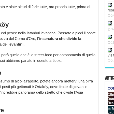
a e siate sicuri di farle tutte, ma proprio tutte, prima di
res
2
köy
3 
 col pesce nella Istanbul levantina. Passate a piedi il ponte
llezza del Corno d’Oro,
l’insenatura che divide la
16
a dei
levantini.
 però quello che è lo street-food per antonomasia di quella
visi
 cui abbiamo parlato in questo articolo
.
2 
o
Artic
sumo di alcol all’aperto, potete ancora mettervi una birra
posti più gettonati è Ortaköy, dove frotte di giovani e
ncredibile panorama dello stretto che divide l’Asia
re