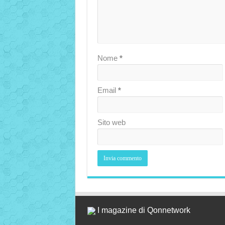
Nome
*
Email
*
Sito web
I magazine di Qonnetwork