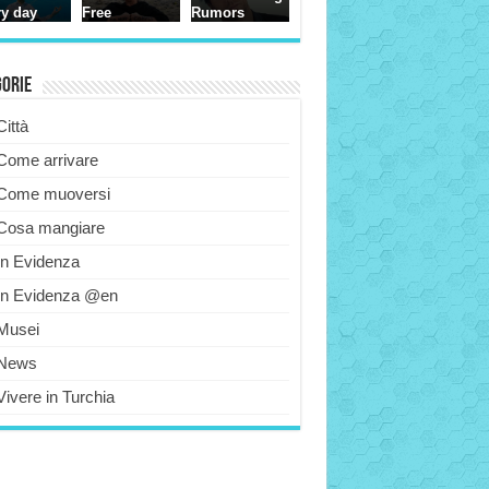
gorie
Città
Come arrivare
Come muoversi
Cosa mangiare
In Evidenza
In Evidenza @en
Musei
News
Vivere in Turchia