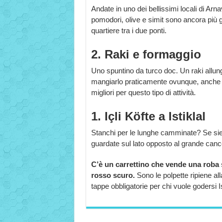
Andate in uno dei bellissimi locali di Ar
pomodori, olive e simit sono ancora più 
quartiere tra i due ponti.
2. Raki e formaggio
Uno spuntino da turco doc. Un raki allung
mangiarlo praticamente ovunque, anche se 
migliori per questo tipo di attività.
1. Içli Köfte a Istiklal
Stanchi per le lunghe camminate? Se siete d
guardate sul lato opposto al grande cance
C’è un carrettino che vende una roba sim
rosso scuro.
Sono le polpette ripiene a
tappe obbligatorie per chi vuole godersi I