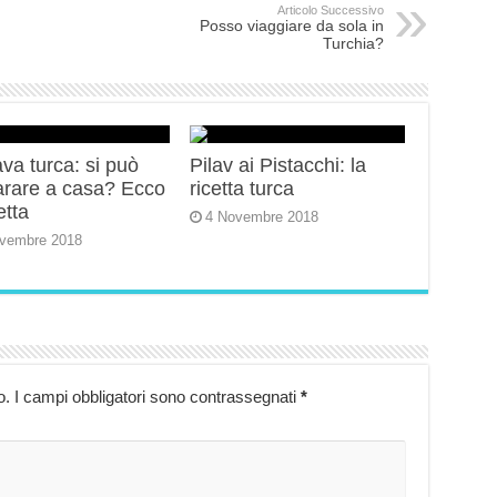
Articolo Successivo
Posso viaggiare da sola in
Turchia?
va turca: si può
Pilav ai Pistacchi: la
arare a casa? Ecco
ricetta turca
etta
4 Novembre 2018
vembre 2018
o.
I campi obbligatori sono contrassegnati
*