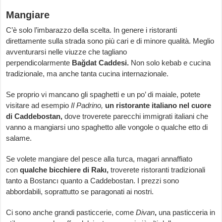
Mangiare
C’è solo l’imbarazzo della scelta. In genere i ristoranti
direttamente sulla strada sono più cari e di minore qualità. Meglio
avventurarsi nelle viuzze che tagliano
perpendicolarmente
Bağdat Caddesi.
Non solo kebab e cucina
tradizionale, ma anche tanta cucina internazionale.
Se proprio vi mancano gli spaghetti e un po’ di maiale, potete
visitare ad esempio
Il Padrino,
un ristorante italiano nel cuore
di Caddebostan,
dove troverete parecchi immigrati italiani che
vanno a mangiarsi uno spaghetto alle vongole o qualche etto di
salame.
Se volete mangiare del pesce alla turca, magari annaffiato
con
qualche bicchiere di Rakı,
troverete ristoranti tradizionali
tanto a Bostancı quanto a Caddebostan. I prezzi sono
abbordabili, soprattutto se paragonati ai nostri.
Ci sono anche grandi pasticcerie, come
Divan
,
una pasticceria in