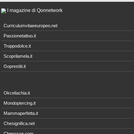
I magazine di Qonnetwork
Curriculumvitaeeuropeo.net
Passionetattoo.it
Troppodolce.it
Scoprilamela.it
Goprestiti.it
Okceliachia.it
Mondopiercing.it
Mammaperfetta.it
Chesignifica.net
Chenozze.com