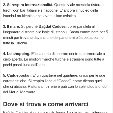
2. Si respira internazionalità.
Questo viale mescola ristoranti
turchi con bar italiani e sinagoghe. E’ ancora il nucleo della
Istanbul multietnica che vive sul lato asiatico.
3. Il mare.
Si, perché
Bağdat Caddesi
corre parallela al
lungomare di fronte alle isole di Istanbul. Basta camminare per 5
minuti per trovarsi davanti uno dei panorami più spettacolari di
tutta la Turchia.
4. Lo shopping.
E’ una sorta di enorme centro commerciale a
cielo aperto. Le migliori marche turche e straniere sono tutte a
pochi passi l’una dall’altra
5. Caddebostan.
E’ un quartiere nel quartiere, unico per le sue
caratteristiche. Si respira l’aria di “Cadde”, come dicono quelli
che ci abitano. Ristoranti, birrerie e pub con lo splendido sfondo
del Mar di Marmara.
Dove si trova e come arrivarci
Bağdat Caddesi è una via molto lunga. La parte che ci interessa