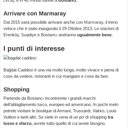
circa), e in 40 minuti sarete a
Bostancı.
Arrivare con Marmaray
Dal 2015 sarà possibile arrivare anche con
Marmaray
, il treno
veloce che è stato inaugurato il 29 Ottobre 2013. Le stazioni di
Erenköy, Suadiye e Bostancı andranno
ugualmente bene.
I punti di interesse
Bağdat Caddesi è una via molto lunga, molto vivace e piena di
cose da vedere, ristoranti in cui mangiare e cose da fare.
Shopping
Partendo da Bostancı incontrerete i grandi marchi
dell’abbigliamento turco, europeo ed americano. In pochi metri
potrete visitare le boutique di Armani, Trussardi, Vakko, Louis
Vuitton e tanti altri. Se siete in vena di un po’ di shopping
tra
lusso e sfarzo,
avrete tutto quello di cui avete bisogno.