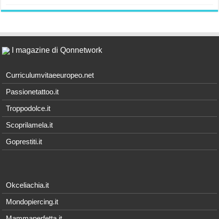
I magazine di Qonnetwork
Curriculumvitaeeuropeo.net
Passionetattoo.it
Troppodolce.it
Scoprilamela.it
Goprestiti.it
Okceliachia.it
Mondopiercing.it
Mammaperfetta.it