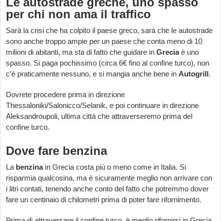
Le autostrade greche, uno spasso
per chi non ama il traffico
Sarà la crisi che ha colpito il paese greco, sarà che le autostrade
sono anche troppo ampie per un paese che conta meno di 10
milioni di abitanti, ma sta di fatto che guidare in
Grecia
è uno
spasso. Si paga pochissimo (circa 6€ fino al confine turco), non
c’è praticamente nessuno, e si mangia anche bene in
Autogrill
.
Dovrete procedere prima in direzione
Thessaloniki/Salonicco/Selanik, e poi continuare in direzione
Aleksandroupoli, ultima città che attraverseremo prima del
confine turco.
Dove fare benzina
La
benzina
in Grecia costa più o meno come in Italia. Si
risparmia qualcosina, ma è sicuramente meglio non arrivare con
i litri contati, tenendo anche conto del fatto che potremmo dover
fare un centinaio di chilometri prima di poter fare rifornimento.
Prima di attraversare il confine turco, è meglio rifornirsi in Grecia,