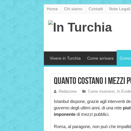
Home
Chi siamo
Contatti
Note Legali
Vivere in Turchia
Come arrivare
Come 
Quanto costano i mezzi p
Redazione
Come muoversi
,
In Evid
Istanbul dispone, grazie agli interventi de
governo degli ultimi anni, di una rete
piut
imponente
di mezzi pubblici.
Roma, al paragone, non può che impallidir