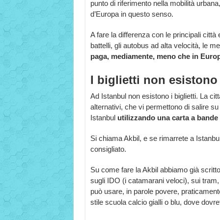
punto di riferimento nella mobilità urban
d’Europa in questo senso.
A fare la differenza con le principali citt
battelli, gli autobus ad alta velocità, le me
paga, mediamente, meno che in Europ
I biglietti non esistono
Ad Istanbul non esistono i biglietti. La c
alternativi, che vi permettono di salire su
Istanbul
utilizzando una carta a bande 
Si chiama Akbil, e se rimarrete a Istanbul
consigliato.
Su come fare la Akbil abbiamo già scritto 
sugli IDO (i catamarani veloci), sui tram
può usare, in parole povere, praticament
stile scuola calcio gialli o blu, dove dovr