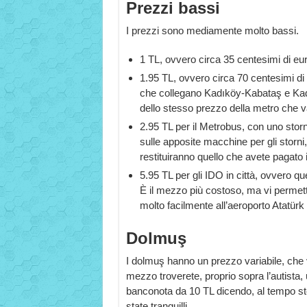
Prezzi bassi
I prezzi sono mediamente molto bassi.
1 TL, ovvero circa 35 centesimi di eur
1.95 TL, ovvero circa 70 centesimi di 
che collegano Kadıköy-Kabataş e Kad
dello stesso prezzo della metro che v
2.95 TL per il Metrobus, con uno storn
sulle apposite macchine per gli storni
restituiranno quello che avete pagato 
5.95 TL per gli IDO in città, ovvero q
È il mezzo più costoso, ma vi permett
molto facilmente all’aeroporto Atatürk 
Dolmuş
I dolmuş hanno un prezzo variabile, che v
mezzo troverete, proprio sopra l’autista,
banconota da 10 TL dicendo, al tempo stes
state tranquilli.