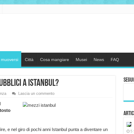
muoversi
Città
Cosa mangiare
Musei
News
FAQ
Segui
ubblici a Istanbul?
enza
Lascia un commento
l
tosto
Artic
e, e nel giro di pochi anni Istanbul punta a diventare un
5 