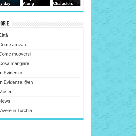
gorie
Città
Come arrivare
Come muoversi
Cosa mangiare
In Evidenza
In Evidenza @en
Musei
News
Vivere in Turchia