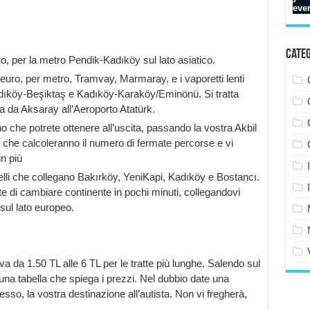
Cate
o, per la metro Pendik-Kadıköy sul lato asiatico.
euro, per metro, Tramvay, Marmaray, e i vaporetti lenti
ıköy-Beşiktaş e Kadıköy-Karaköy/Eminönü. Si tratta
a da Aksaray all’Aeroporto Atatürk.
o che potrete ottenere all’uscita, passando la vostra Akbil
, che calcoleranno il numero di fermate percorse e vi
in più
uelli che collegano Bakırköy, YeniKapi, Kadıköy e Bostancı.
e di cambiare continente in pochi minuti, collegandovi
sul lato europeo.
a da 1.50 TL alle 6 TL per le tratte più lunghe. Salendo sul
 una tabella che spiega i prezzi. Nel dubbio date una
so, la vostra destinazione all’autista. Non vi fregherà,