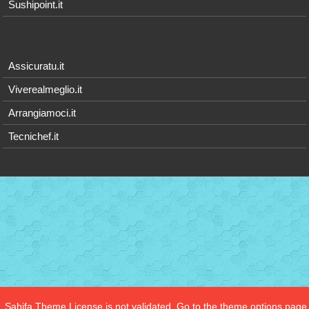
Sushipoint.it
Assicuratu.it
Viverealmeglio.it
Arrangiamoci.it
Tecnichef.it
Sahifa Theme
License is not validated, Go to the theme options page