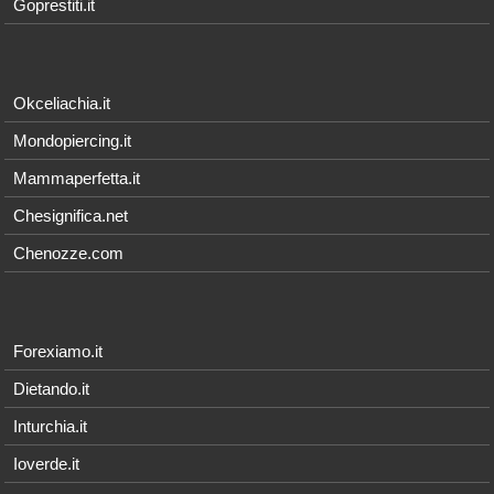
Goprestiti.it
Okceliachia.it
Mondopiercing.it
Mammaperfetta.it
Chesignifica.net
Chenozze.com
Forexiamo.it
Dietando.it
Inturchia.it
Ioverde.it