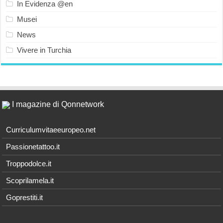
In Evidenza @en
Musei
News
Vivere in Turchia
I magazine di Qonnetwork
Curriculumvitaeeuropeo.net
Passionetattoo.it
Troppodolce.it
Scoprilamela.it
Goprestiti.it