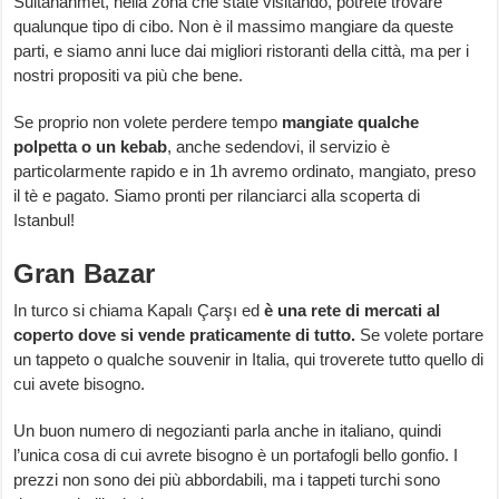
Sultanahmet, nella zona che state visitando, potrete trovare
qualunque tipo di cibo. Non è il massimo mangiare da queste
parti, e siamo anni luce dai migliori ristoranti della città, ma per i
nostri propositi va più che bene.
Se proprio non volete perdere tempo
mangiate qualche
polpetta o un kebab
, anche sedendovi, il servizio è
particolarmente rapido e in 1h avremo ordinato, mangiato, preso
il tè e pagato. Siamo pronti per rilanciarci alla scoperta di
Istanbul!
Gran Bazar
In turco si chiama Kapalı Çarşı ed
è una rete di mercati al
coperto dove si vende praticamente di tutto.
Se volete portare
un tappeto o qualche souvenir in Italia, qui troverete tutto quello di
cui avete bisogno.
Un buon numero di negozianti parla anche in italiano, quindi
l’unica cosa di cui avrete bisogno è un portafogli bello gonfio. I
prezzi non sono dei più abbordabili, ma i tappeti turchi sono