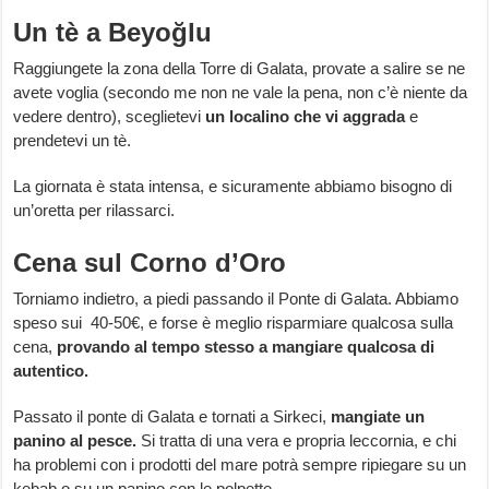
Un tè a Beyoğlu
Raggiungete la zona della Torre di Galata, provate a salire se ne
avete voglia (secondo me non ne vale la pena, non c’è niente da
vedere dentro), sceglietevi
un localino che vi aggrada
e
prendetevi un tè.
La giornata è stata intensa, e sicuramente abbiamo bisogno di
un’oretta per rilassarci.
Cena sul Corno d’Oro
Torniamo indietro, a piedi passando il Ponte di Galata. Abbiamo
speso sui 40-50€, e forse è meglio risparmiare qualcosa sulla
cena,
provando al tempo stesso a mangiare qualcosa di
autentico.
Passato il ponte di Galata e tornati a Sirkeci,
mangiate un
panino al pesce.
Si tratta di una vera e propria leccornia, e chi
ha problemi con i prodotti del mare potrà sempre ripiegare su un
kebab o su un panino con le polpette.